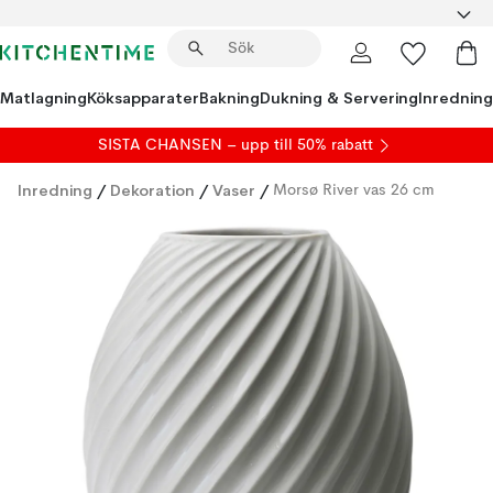
Matlagning
Köksapparater
Bakning
Dukning & Servering
Inredning
SISTA CHANSEN – upp till 50% rabatt
Inredning
/
Dekoration
/
Vaser
/
Morsø River vas 26 cm