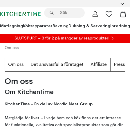
Matlagning
Köksapparater
Bakning
Dukning & Servering
Inredning
SLUTSPURT – 3 för 2 på mängder av reaprodukter!
Om oss
Om oss
Det ansvarsfulla företaget
Affiliate
Press
Om oss
Om KitchenTime
KitchenTime - En del av Nordic Nest Group
Matglädje för livet – I varje hem och kök finns det ett intresse
för funktionella, kvalitativa och specialistprodukter som gör din