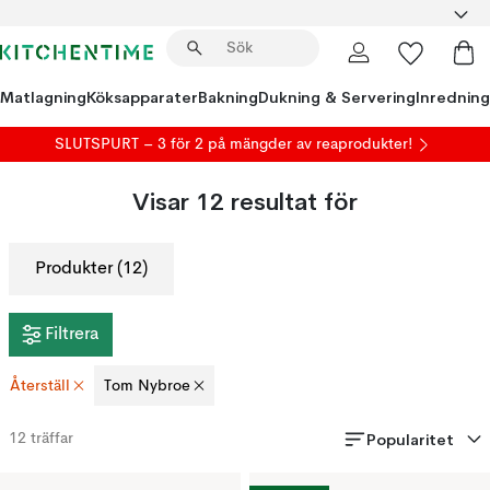
Matlagning
Köksapparater
Bakning
Dukning & Servering
Inredning
SLUTSPURT – 3 för 2 på mängder av reaprodukter!
Visar
12
resultat för
Produkter (12)
Filtrera
Återställ
Tom Nybroe
Popularitet
12
träffar