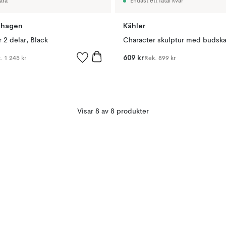
ara
Endast ett fåtal kvar
nhagen
Kähler
r 2 delar, Black
609 kr
k.
1 245 kr
Rek.
899 kr
Visar 8 av 8 produkter