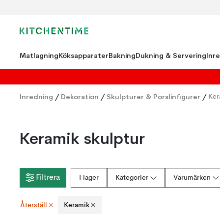
Matlagning
Köksapparater
Bakning
Dukning & Servering
Inr
Inredning
/
Dekoration
/
Skulpturer & Porslinfigurer
/
Ker
Keramik skulptur
Filtrera
I lager
Kategorier
Varumärken
Återställ
Keramik