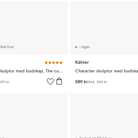
åtal kvar
I lager
Kähler
Character skulptur med budskap, The curious one
589 kr
899 kr
Rek.
899 kr