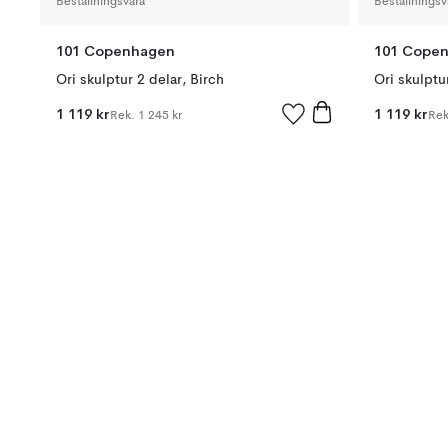
Beställningsvara
Beställningsv
101 Copenhagen
101 Cope
Ori skulptur 2 delar, Birch
Ori skulptu
1 119 kr
1 119 kr
Rek.
1 245 kr
Re