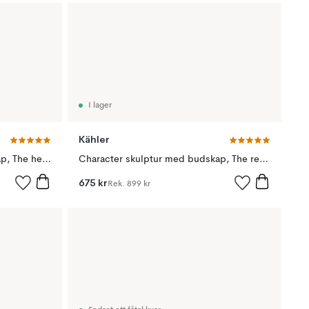
I lager
Kähler
Character skulptur med budskap, The hedonist
Character skulptur med budskap, The reflective one
675 kr
Rek.
899 kr