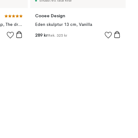
Endast ett fåtal kvar
Cooee Design
Character skulptur med budskap, The dreamer
Eden skulptur 13 cm, Vanilla
289 kr
Rek.
325 kr