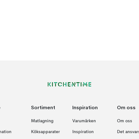
e
Sortiment
Inspiration
Om oss
Matlagning
Varumärken
Om oss
mation
Köksapparater
Inspiration
Det ansvars