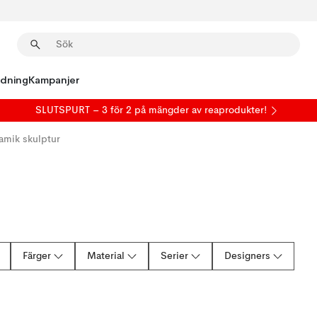
edning
Kampanjer
SLUTSPURT – 3 för 2 på mängder av reaprodukter!
amik skulptur
Färger
Material
Serier
Designers