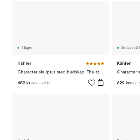
I lager
Endast ett f
Kähler
Kähler
Character skulptur med budskap, The attentive one
659 kr
629 kr
Rek.
899 kr
Rek.