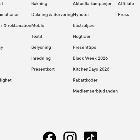
et
Bakning
Aktuella kampanjer
Affiliate
amationer
Dukning & Servering
Nyheter
Press
ur & reklamation
Möbler
Bästsäljare
Textil
Högtider
cy
Belysning
Presenttips
Inredning
Black Week 2026
Presentkort
KitchenDays 2026
glighet
Rabattkoder
Medlemserbjudanden