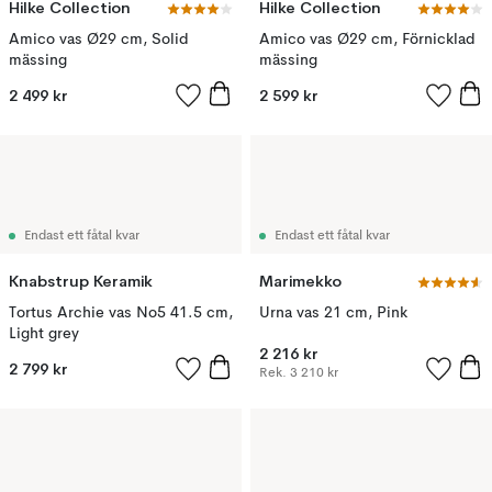
Hilke Collection
Hilke Collection
Amico vas Ø29 cm, Solid
Amico vas Ø29 cm, Förnicklad
mässing
mässing
2 499 kr
2 599 kr
Endast ett fåtal kvar
Endast ett fåtal kvar
Knabstrup Keramik
Marimekko
Tortus Archie vas No5 41.5 cm,
Urna vas 21 cm, Pink
Light grey
2 216 kr
2 799 kr
Rek.
3 210 kr