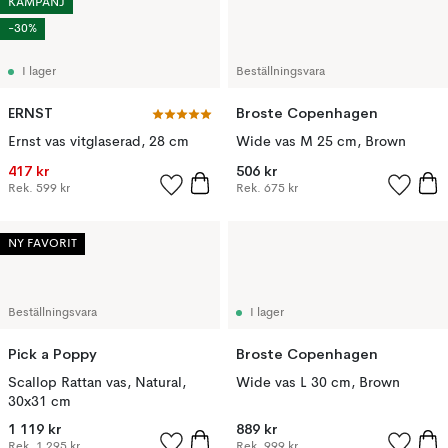
KAMPANJ
-30%
I lager
Beställningsvara
ERNST
Broste Copenhagen
Ernst vas vitglaserad, 28 cm
Wide vas M 25 cm, Brown
417 kr
506 kr
Rek.
599 kr
Rek.
675 kr
NY FAVORIT
Beställningsvara
I lager
Pick a Poppy
Broste Copenhagen
Scallop Rattan vas, Natural,
Wide vas L 30 cm, Brown
30x31 cm
1 119 kr
889 kr
Rek.
1 295 kr
Rek.
999 kr