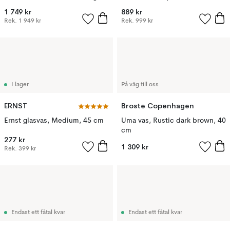
1 749 kr
889 kr
Rek.
1 949 kr
Rek.
999 kr
I lager
På väg till oss
ERNST
Broste Copenhagen
Ernst glasvas, Medium, 45 cm
Uma vas, Rustic dark brown, 40
cm
277 kr
1 309 kr
Rek.
399 kr
Endast ett fåtal kvar
Endast ett fåtal kvar