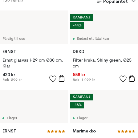
Popularitet
139
träffar
KAMPANJ
-44%
På väg till oss
Endast ett fåtal kvar
ERNST
DBKD
Ernst glasvas H29 cm Ø30 cm,
Filter kruka, Shiny green, Ø25
Klar
cm
423 kr
558 kr
Rek.
599 kr
Rek.
1 099 kr
KAMPANJ
-48%
I lager
I lager
ERNST
Marimekko