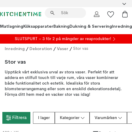
Matlagning
Köksapparater
Bakning
Dukning & Servering
Inredning
SLUTSPURT – 3 för 2 på mängder av reaprodukter!
Inredning
/
Dekoration
/
Vaser
/
Stor vas
Stor vas
Upptäck vårt exklusiva urval av stora vaser. Perfekt för att
addera en stilfull touch till varje rum, våra vaser kombinerar
både funktionalitet och estetik. Idealiska för stora
blomsterarrangemang eller som en enskild dekorationsdetalj.
Förnya ditt hem med en vacker stor vas idag!
Filtrera
I lager
Kategorier
Varumärken