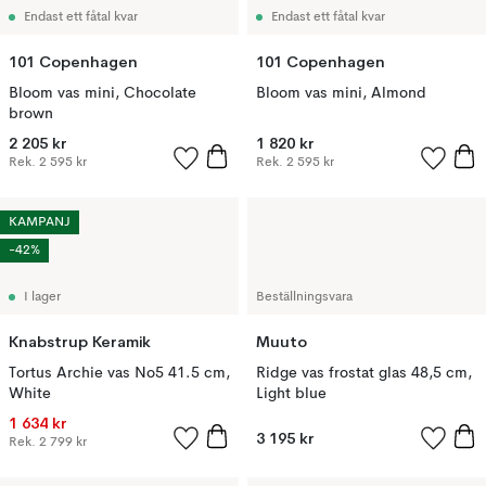
Endast ett fåtal kvar
Endast ett fåtal kvar
101 Copenhagen
101 Copenhagen
Bloom vas mini, Chocolate
Bloom vas mini, Almond
brown
2 205 kr
1 820 kr
Rek.
2 595 kr
Rek.
2 595 kr
KAMPANJ
-42%
I lager
Beställningsvara
Knabstrup Keramik
Muuto
Tortus Archie vas No5 41.5 cm,
Ridge vas frostat glas 48,5 cm,
White
Light blue
1 634 kr
3 195 kr
Rek.
2 799 kr