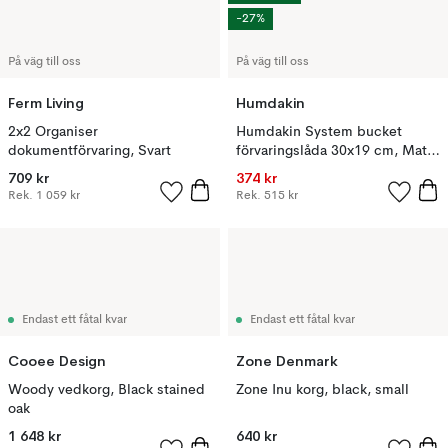
-27%
På väg till oss
På väg till oss
Ferm Living
Humdakin
2x2 Organiser
Humdakin System bucket
dokumentförvaring, Svart
förvaringslåda 30x19 cm, Matte
black
709 kr
374 kr
Rek.
1 059 kr
Rek.
515 kr
Endast ett fåtal kvar
Endast ett fåtal kvar
Cooee Design
Zone Denmark
Woody vedkorg, Black stained
Zone Inu korg, black, small
oak
1 648 kr
640 kr