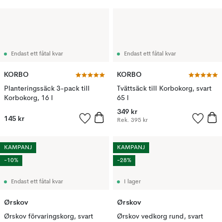
Endast ett fåtal kvar
Endast ett fåtal kvar
KORBO
KORBO
Planteringssäck 3-pack till
Tvättsäck till Korbokorg, svart
Korbokorg, 16 l
65 l
349 kr
145 kr
Rek.
395 kr
KAMPANJ
KAMPANJ
-10%
-28%
Endast ett fåtal kvar
I lager
Ørskov
Ørskov
Ørskov förvaringskorg, svart
Ørskov vedkorg rund, svart