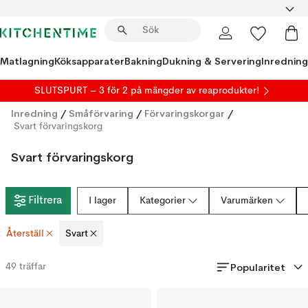
Matlagning
Köksapparater
Bakning
Dukning & Servering
Inredning
SLUTSPURT – 3 för 2 på mängder av reaprodukter!
Inredning
/
Småförvaring
/
Förvaringskorgar
/
Svart förvaringskorg
Svart förvaringskorg
Filtrera
I lager
Kategorier
Varumärken
Återställ
Svart
Popularitet
49
träffar