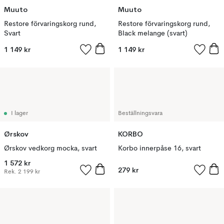
Muuto
Muuto
Restore förvaringskorg rund,
Restore förvaringskorg rund,
Svart
Black melange (svart)
1 149 kr
1 149 kr
I lager
Beställningsvara
Ørskov
KORBO
Ørskov vedkorg mocka, svart
Korbo innerpåse 16, svart
1 572 kr
279 kr
Rek.
2 199 kr