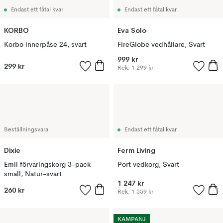
Endast ett fåtal kvar
Endast ett fåtal kvar
KORBO
Eva Solo
Korbo innerpåse 24, svart
FireGlobe vedhållare, Svart
999 kr
299 kr
Rek.
1 299 kr
Beställningsvara
Endast ett fåtal kvar
Dixie
Ferm Living
Emil förvaringskorg 3-pack
Port vedkorg, Svart
small, Natur-svart
1 247 kr
260 kr
Rek.
1 559 kr
KAMPANJ