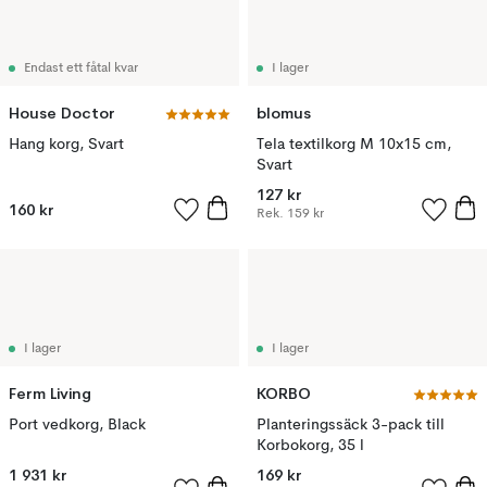
Endast ett fåtal kvar
I lager
House Doctor
blomus
Hang korg, Svart
Tela textilkorg M 10x15 cm,
Svart
127 kr
160 kr
Rek.
159 kr
I lager
I lager
Ferm Living
KORBO
Port vedkorg, Black
Planteringssäck 3-pack till
Korbokorg, 35 l
1 931 kr
169 kr