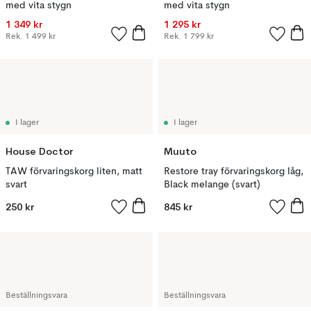
med vita stygn
med vita stygn
1 349 kr
1 295 kr
Rek.
1 499 kr
Rek.
1 799 kr
I lager
I lager
House Doctor
Muuto
TAW förvaringskorg liten, matt
Restore tray förvaringskorg låg,
svart
Black melange (svart)
250 kr
845 kr
Beställningsvara
Beställningsvara