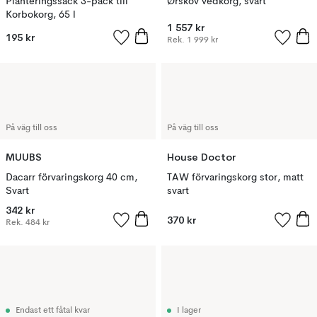
Planteringssäck 3-pack till
Ørskov vedkorg, svart
Korbokorg, 65 l
1 557 kr
195 kr
Rek.
1 999 kr
På väg till oss
På väg till oss
MUUBS
House Doctor
Dacarr förvaringskorg 40 cm,
TAW förvaringskorg stor, matt
Svart
svart
342 kr
370 kr
Rek.
484 kr
Endast ett fåtal kvar
I lager