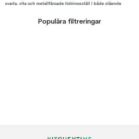
svarta, vita och metallfärgade tidningsställ i både stående
modeller och modeller som hängs upp.
Populära filtreringar