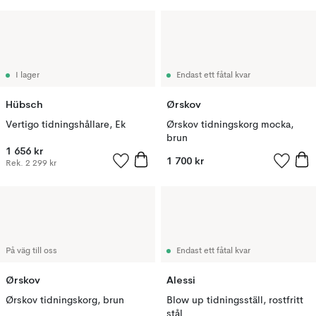
I lager
Endast ett fåtal kvar
Hübsch
Ørskov
Vertigo tidningshållare, Ek
Ørskov tidningskorg mocka,
brun
1 656 kr
1 700 kr
Rek.
2 299 kr
På väg till oss
Endast ett fåtal kvar
Ørskov
Alessi
Ørskov tidningskorg, brun
Blow up tidningsställ, rostfritt
stål