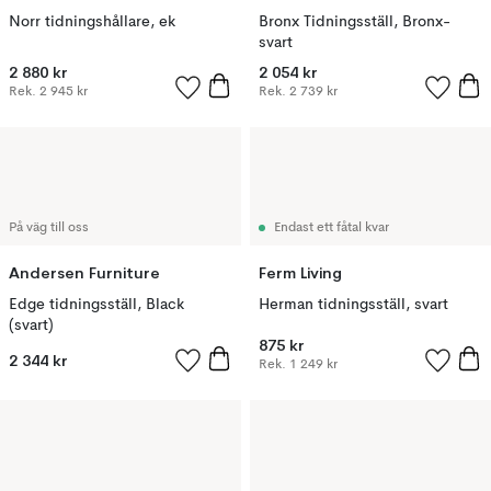
Norr tidningshållare, ek
Bronx Tidningsställ, Bronx-
svart
2 880 kr
2 054 kr
Rek.
2 945 kr
Rek.
2 739 kr
På väg till oss
Endast ett fåtal kvar
Andersen Furniture
Ferm Living
Edge tidningsställ, Black
Herman tidningsställ, svart
(svart)
875 kr
2 344 kr
Rek.
1 249 kr