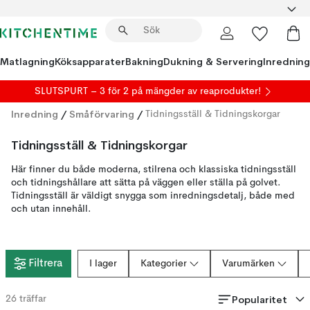
Matlagning
Köksapparater
Bakning
Dukning & Servering
Inredning
SLUTSPURT – 3 för 2 på mängder av reaprodukter!
Inredning
/
Småförvaring
/
Tidningsställ & Tidningskorgar
Tidningsställ & Tidningskorgar
Här finner du både moderna, stilrena och klassiska tidningsställ
och tidningshållare att sätta på väggen eller ställa på golvet.
Tidningsställ är väldigt snygga som inredningsdetalj, både med
och utan innehåll.
Filtrera
I lager
Kategorier
Varumärken
Popularitet
26
träffar