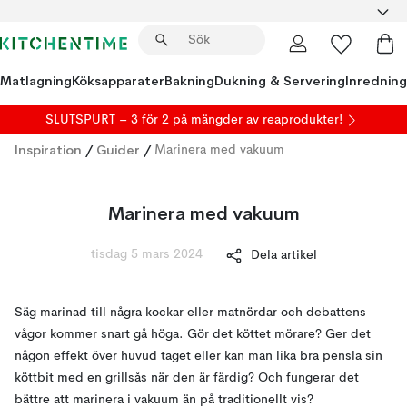
Matlagning
Köksapparater
Bakning
Dukning & Servering
Inredning
SLUTSPURT – 3 för 2 på mängder av reaprodukter!
Inspiration
/
Guider
/
Marinera med vakuum
Marinera med vakuum
tisdag 5 mars 2024
Dela artikel
Säg marinad till några kockar eller matnördar och debattens
vågor kommer snart gå höga. Gör det köttet mörare? Ger det
någon effekt över huvud taget eller kan man lika bra pensla sin
köttbit med en grillsås när den är färdig? Och fungerar det
bättre att marinera i vakuum än på traditionellt vis?