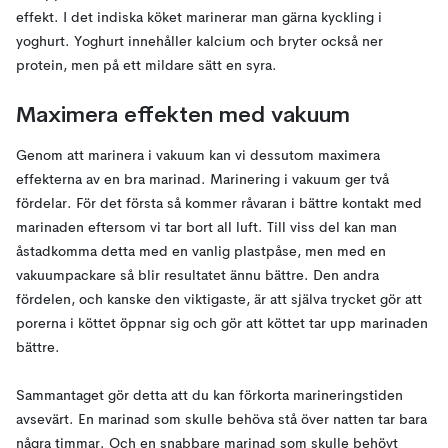
effekt. I det indiska köket marinerar man gärna kyckling i
yoghurt. Yoghurt innehåller kalcium och bryter också ner
protein, men på ett mildare sätt en syra.
Maximera effekten med vakuum
Genom att marinera i vakuum kan vi dessutom maximera
effekterna av en bra marinad. Marinering i vakuum ger två
fördelar. För det första så kommer råvaran i bättre kontakt med
marinaden eftersom vi tar bort all luft. Till viss del kan man
åstadkomma detta med en vanlig plastpåse, men med en
vakuumpackare så blir resultatet ännu bättre. Den andra
fördelen, och kanske den viktigaste, är att själva trycket gör att
porerna i köttet öppnar sig och gör att köttet tar upp marinaden
bättre.
Sammantaget gör detta att du kan förkorta marineringstiden
avsevärt. En marinad som skulle behöva stå över natten tar bara
några timmar. Och en snabbare marinad som skulle behövt