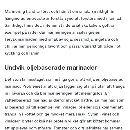
Marinering handlar först och främst om smak. En riktigt fin
hängmörad entrecôte är förstås synd att förstöra med marinad.
Samtidigt finns det, inte minst i de asiatiska köken, gott om
exempel på rätter där marineringen är själva grejen.
Teryakimarinaden med smak av soja, sesamolja, ingefära och
chili är min personliga favorit och passar utmärkt till både nöt,
kyckling och lamm.
Undvik oljebaserade marinader
Det största misstaget som många gör är att välja en oljebaserad
marinad. Problemet är att oljan lägger sig utanpå utan att tränga
in i råvaran och då blir marineringen rätt meningslös. En
vattenbaserad marinad är därför mycket bättre. En marinad som
är baserad på till exempel vin, vinäger, öl eller soja kommer att
tränga in i köttet och ge mycket mera smak. Syran i vinet och
vinägern bryter också ner protein vilket gör att köttet kommer
att upplevas som mörare. Tomater och citrusfrukter har samma