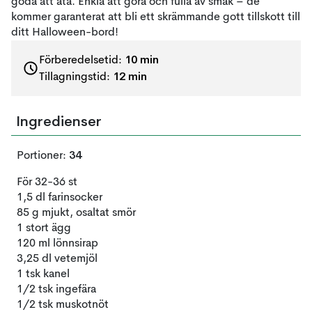
goda att äta. Enkla att göra och fulla av smak – de
kommer garanterat att bli ett skrämmande gott tillskott till
ditt Halloween-bord!
10 min
Förberedelsetid:
12 min
Tillagningstid:
Ingredienser
34
Portioner:
För 32-36 st
1,5 dl farinsocker
85 g mjukt, osaltat smör
1 stort ägg
120 ml lönnsirap
3,25 dl vetemjöl
1 tsk kanel
1/2 tsk ingefära
1/2 tsk muskotnöt