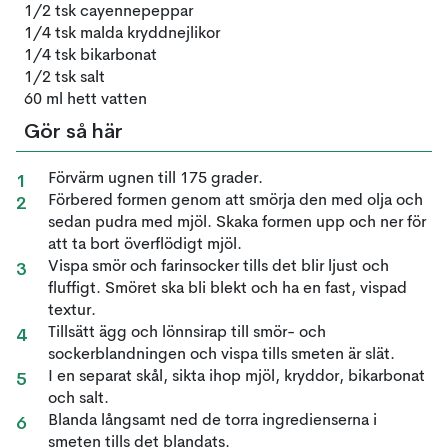
1/2 tsk cayennepeppar
1/4 tsk malda kryddnejlikor
1/4 tsk bikarbonat
1/2 tsk salt
60 ml hett vatten
Gör så här
Förvärm ugnen till 175 grader.
Förbered formen genom att smörja den med olja och
sedan pudra med mjöl. Skaka formen upp och ner för
att ta bort överflödigt mjöl.
Vispa smör och farinsocker tills det blir ljust och
fluffigt. Smöret ska bli blekt och ha en fast, vispad
textur.
Tillsätt ägg och lönnsirap till smör- och
sockerblandningen och vispa tills smeten är slät.
I en separat skål, sikta ihop mjöl, kryddor, bikarbonat
och salt.
Blanda långsamt ned de torra ingredienserna i
smeten tills det blandats.