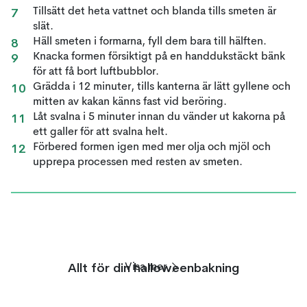
Tillsätt det heta vattnet och blanda tills smeten är
slät.
Häll smeten i formarna, fyll dem bara till hälften.
Knacka formen försiktigt på en handdukstäckt bänk
för att få bort luftbubblor.
Grädda i 12 minuter, tills kanterna är lätt gyllene och
mitten av kakan känns fast vid beröring.
Låt svalna i 5 minuter innan du vänder ut kakorna på
ett galler för att svalna helt.
Förbered formen igen med mer olja och mjöl och
upprepa processen med resten av smeten.
Allt för din halloweenbakning
Visa mer