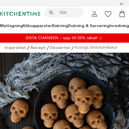
Matlagning
Köksapparater
Bakning
Dukning & Servering
Inredning
SISTA CHANSEN – upp till 50% rabatt
Inspiration
/
Recept
/
Desserter
/
Kusliga dödskallekakor