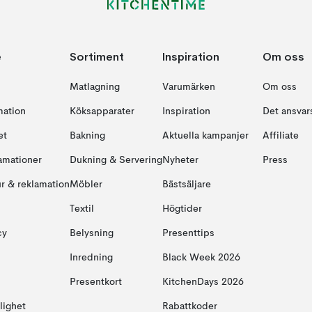
e
Sortiment
Inspiration
Om oss
Matlagning
Varumärken
Om oss
mation
Köksapparater
Inspiration
Det ansvars
et
Bakning
Aktuella kampanjer
Affiliate
amationer
Dukning & Servering
Nyheter
Press
ur & reklamation
Möbler
Bästsäljare
Textil
Högtider
cy
Belysning
Presenttips
Inredning
Black Week 2026
Presentkort
KitchenDays 2026
glighet
Rabattkoder