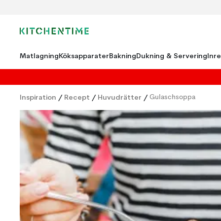
Matlagning
Köksapparater
Bakning
Dukning & Servering
Inr
Inspiration
/
Recept
/
Huvudrätter
/
Gulaschsoppa