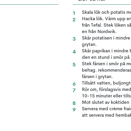
Skala lök och potatis me
Hacka lök. Värm upp e
från Tefal. Stek löken s
en från Nordwik.
Skär potatisen i mindre 
grytan.
Skär paprikan i mindre 
den en stund i smör på
Stek färsen i smör på m
behag. rekommenderas s
färsen i grytan.
Tillsätt vatten, buljon
Rör om, förslagsvis med
10-15 minuter eller til
Mot slutet av koktiden
Servera med crème frai
att servera med hembaka