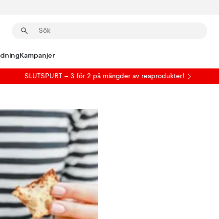
edning
Kampanjer
SLUTSPURT – 3 för 2 på mängder av reaprodukter!