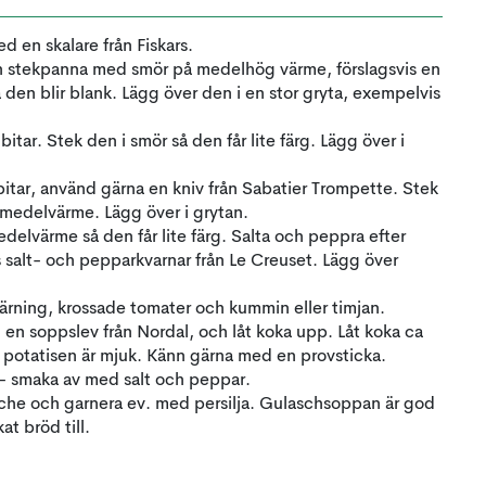
d en skalare från Fiskars.
n stekpanna med smör på medelhög värme, förslagsvis en
å den blir blank. Lägg över den i en stor gryta, exempelvis
bitar. Stek den i smör så den får lite färg. Lägg över i
bitar, använd gärna en kniv från Sabatier Trompette. Stek
 medelvärme. Lägg över i grytan.
edelvärme så den får lite färg. Salta och peppra efter
alt- och pepparkvarnar från Le Creuset. Lägg över
gtärning, krossade tomater och kummin eller timjan.
 en soppslev från Nordal, och låt koka upp. Låt koka ca
ls potatisen är mjuk. Känn gärna med en provsticka.
 - smaka av med salt och peppar.
che och garnera ev. med persilja. Gulaschsoppan är god
t bröd till.