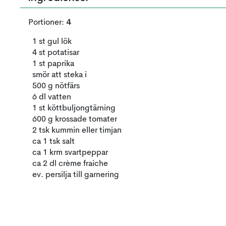
4
Portioner:
1 st gul lök
4 st potatisar
1 st paprika
smör att steka i
500 g nötfärs
6 dl vatten
1 st köttbuljongtärning
600 g krossade tomater
2 tsk kummin eller timjan
ca 1 tsk salt
ca 1 krm svartpeppar
ca 2 dl crème fraiche
ev. persilja till garnering