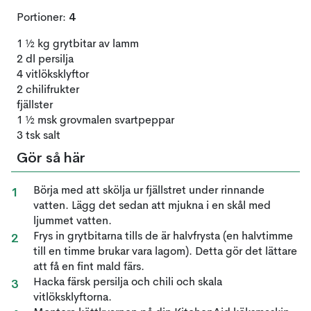
4
Portioner:
1 ½ kg grytbitar av lamm
2 dl persilja
4 vitlöksklyftor
2 chilifrukter
fjällster
1 ½ msk grovmalen svartpeppar
3 tsk salt
Gör så här
Börja med att skölja ur fjällstret under rinnande
vatten. Lägg det sedan att mjukna i en skål med
ljummet vatten.
Frys in grytbitarna tills de är halvfrysta (en halvtimme
till en timme brukar vara lagom). Detta gör det lättare
att få en fint mald färs.
Hacka färsk persilja och chili och skala
vitlöksklyftorna.