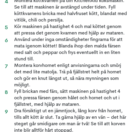
Montera köttkvarnen på din KitchenAid köksmaskin.
Se till att maskinen är avstängd under tiden. Fyll
köttkvarnens bricka med halvfruset kött, blandat med
vitlök, chili och persilja.
Kör maskinen på hastighet 4 och mal köttet genom
att pressa det genom kvarnen med hjälp av mataren.
Använd under inga omständigheter fingrarna för att
mata igenom köttet! Blanda ihop den malda färsen
med salt och peppar och frys eventuellt in en liten
stund till.
Montera korvhornet enligt anvisningarna och smörj
det med lite matolja. Trä på fjällstret helt på hornet
och gör en knut längst ut, så nära mynningen som
möjligt.
Fyll brickan med färs, sätt maskinen på hastighet 4
och pressa färsen genom hålet och hornet och ut i
fjällstret, med hjälp av mataren.
Dra försiktigt ut en jämntjock, lång korv från hornet,
tills allt kött är slut. Ta gärna hjälp av en vän – det här
steget går smidigare om man är två! Se till att korven
inte blir alltför hårt stoppad.