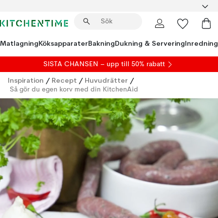
Matlagning
Köksapparater
Bakning
Dukning & Servering
Inredning
SISTA CHANSEN – upp till 50% rabatt
Inspiration
/
Recept
/
Huvudrätter
/
Så gör du egen korv med din KitchenAid