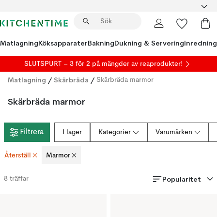
Matlagning
Köksapparater
Bakning
Dukning & Servering
Inredning
SLUTSPURT – 3 för 2 på mängder av reaprodukter!
Matlagning
/
Skärbräda
/
Skärbräda marmor
Skärbräda marmor
Filtrera
I lager
Kategorier
Varumärken
Återställ
Marmor
Popularitet
8
träffar