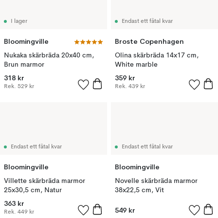
I lager
Endast ett fåtal kvar
Bloomingville
Broste Copenhagen
Nukaka skärbräda 20x40 cm,
Olina skärbräda 14x17 cm,
Brun marmor
White marble
318 kr
359 kr
Rek.
529 kr
Rek.
439 kr
Endast ett fåtal kvar
Endast ett fåtal kvar
Bloomingville
Bloomingville
Villette skärbräda marmor
Novelle skärbräda marmor
25x30,5 cm, Natur
38x22,5 cm, Vit
363 kr
549 kr
Rek.
449 kr