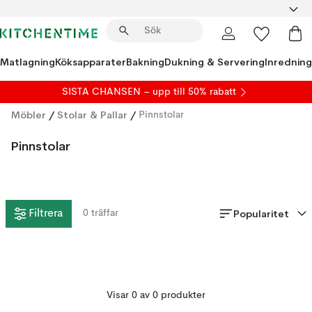
Matlagning
Köksapparater
Bakning
Dukning & Servering
Inredning
SISTA CHANSEN – upp till 50% rabatt
Möbler
/
Stolar & Pallar
/
Pinnstolar
Pinnstolar
Popularitet
Filtrera
0
träffar
Visar 0 av 0 produkter