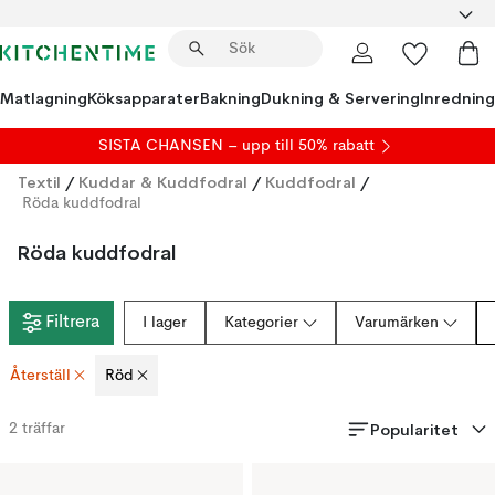
Matlagning
Köksapparater
Bakning
Dukning & Servering
Inredning
SISTA CHANSEN – upp till 50% rabatt
Textil
/
Kuddar & Kuddfodral
/
Kuddfodral
/
Röda kuddfodral
Röda kuddfodral
Filtrera
I lager
Kategorier
Varumärken
Återställ
Röd
Popularitet
2
träffar