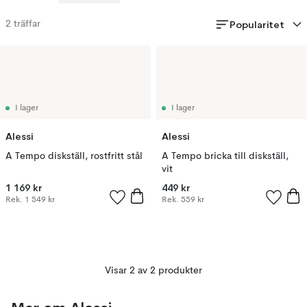
Popularitet
2
träffar
I lager
I lager
Alessi
Alessi
A Tempo diskställ, rostfritt stål
A Tempo bricka till diskställ,
vit
1 169 kr
449 kr
Rek.
1 549 kr
Rek.
559 kr
Visar 2 av 2 produkter