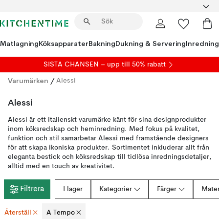
Matlagning
Köksapparater
Bakning
Dukning & Servering
Inredning
SISTA CHANSEN – upp till 50% rabatt
Varumärken
/
Alessi
Alessi
Alessi är ett italienskt varumärke känt för sina designprodukter
inom köksredskap och heminredning. Med fokus på kvalitet,
funktion och stil samarbetar Alessi med framstående designers
för att skapa ikoniska produkter. Sortimentet inkluderar allt från
eleganta bestick och köksredskap till tidlösa inredningsdetaljer,
alltid med en touch av kreativitet.
Filtrera
I lager
Kategorier
Färger
Mater
Återställ
A Tempo