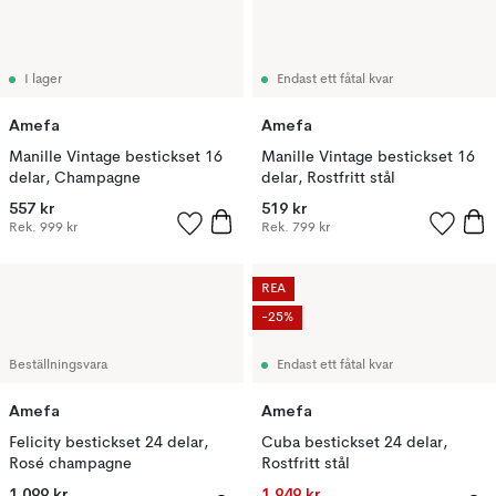
I lager
Endast ett fåtal kvar
Amefa
Amefa
Manille Vintage bestickset 16
Manille Vintage bestickset 16
delar, Champagne
delar, Rostfritt stål
557 kr
519 kr
Rek.
999 kr
Rek.
799 kr
REA
-25%
Beställningsvara
Endast ett fåtal kvar
Amefa
Amefa
Felicity bestickset 24 delar,
Cuba bestickset 24 delar,
Rosé champagne
Rostfritt stål
1 099 kr
1 949 kr