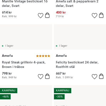
Manille Vintage bestickset 16
Amefa salt & pepparkvarn 2
delar, Svart
delar, Svart
614 kr
400 kr
Rek.
999 kr
719 kr
I lager
I lager
Amefa
Amefa
Royal Steak grillkniv 4-pack,
Felicity bestickset 24 delar,
Brown i träbox
Rostfritt stål
798 kr
667 kr
Rek.
949 kr
Rek.
1 099 kr
KAMPANJ
KAMPANJ
-46%
-30%