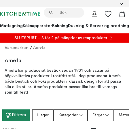
Matlagning
Köksapparater
Bakning
Dukning & Servering
Inredning
SLUTSPURT – 3 för 2 på mängder av reaprodukter!
Varumärken
/
Amefa
Amefa
Amefa har producerat bestick sedan 1931 och satsar på
högkvalitativa produkter i rostfritt stål. Idag producerar Amefa
både bestick och köksprodukter i klassisk design för att passa
alla olika stilar. Amefas produkter passar lika bra till vardags
som till fest!
Filtrera
I lager
Kategorier
Färger
Mater