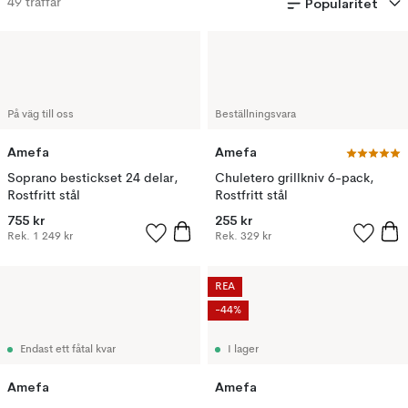
Popularitet
49
träffar
På väg till oss
Beställningsvara
Amefa
Amefa
Soprano bestickset 24 delar,
Chuletero grillkniv 6-pack,
Rostfritt stål
Rostfritt stål
755 kr
255 kr
Rek.
1 249 kr
Rek.
329 kr
REA
-44%
Endast ett fåtal kvar
I lager
Amefa
Amefa