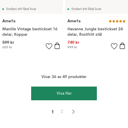
Endast ett fåtal kvar
Endast ett fåtal kvar
Amefa
Amefa
Manille Vintage bestickset 16
Havanne Jungle bestickset 24
delar, Koppar
delar, Rostfritt stål
599 kr
749 kr
600 kr
999 kr
Visar 36 av 49 produkter
Visa fler
1
2