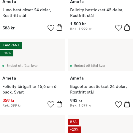
Amefa
Amefa
Juno bestickset 24 delar,
Felicity bestickset 42 delar,
Rostfritt stål
Rostfritt stål
1 500 kr
583 kr
Rek.
1 999 kr
KAMPANJ
-10%
Endast ett fåtal kvar
Endast ett fåtal kvar
Amefa
Amefa
Felicity tårtgafflar 15,6 cm 6-
Baguette bestickset 24 delar,
pack, Svart
Rostfritt stål
359 kr
943 kr
Rek.
399 kr
Rek.
1 599 kr
REA
-25%