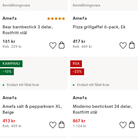
Beställningsvara
Beställningsvara
Amefa
Amefa
Bear barnbestick 3 delar,
Pizza grillgaffel 6-pack, Ek
Rostfritt stål
161 kr
417 kr
Rek.
229 kr
Rek.
449 kr
KAMPANJ
REA
-10%
-23%
Endast ett fåtal kvar
Endast ett fåtal kvar
Amefa
Amefa
Amefa salt & pepparkvarn XL,
Moderno bestickset 24 delar,
Beige
Rostfritt stål
413 kr
867 kr
Rek.
459 kr
1 124 kr