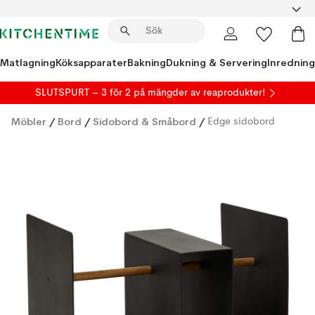
Matlagning
Köksapparater
Bakning
Dukning & Servering
Inredning
SLUTSPURT – 3 för 2 på mängder av reaprodukter!
Möbler
/
Bord
/
Sidobord & Småbord
/
Edge sidobord