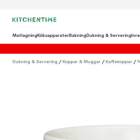
Matlagning
Köksapparater
Bakning
Dukning & Servering
Inr
Dukning & Servering
/
Koppar & Muggar
/
Kaffekoppar
/
M