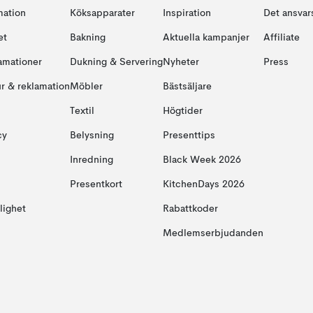
mation
Köksapparater
Inspiration
Det ansvars
et
Bakning
Aktuella kampanjer
Affiliate
amationer
Dukning & Servering
Nyheter
Press
ur & reklamation
Möbler
Bästsäljare
Textil
Högtider
cy
Belysning
Presenttips
Inredning
Black Week 2026
Presentkort
KitchenDays 2026
glighet
Rabattkoder
Medlemserbjudanden