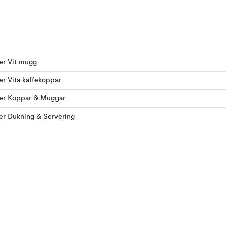
ler Vit mugg
ler Vita kaffekoppar
ler Koppar & Muggar
ler Dukning & Servering