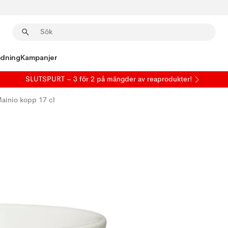
edning
Kampanjer
SLUTSPURT – 3 för 2 på mängder av reaprodukter!
ainio kopp 17 cl