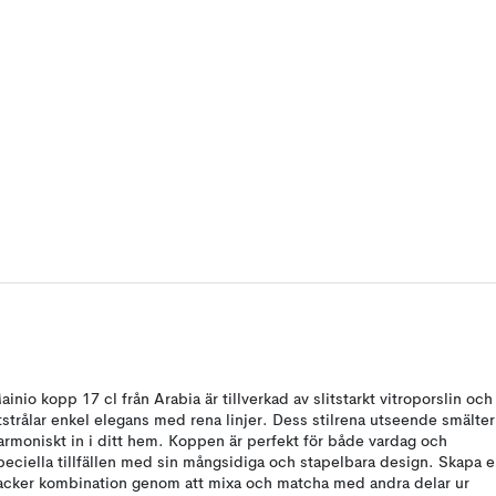
ainio kopp 17 cl från Arabia är tillverkad av slitstarkt vitroporslin och
tstrålar enkel elegans med rena linjer. Dess stilrena utseende smälter
armoniskt in i ditt hem. Koppen är perfekt för både vardag och
peciella tillfällen med sin mångsidiga och stapelbara design. Skapa 
acker kombination genom att mixa och matcha med andra delar ur