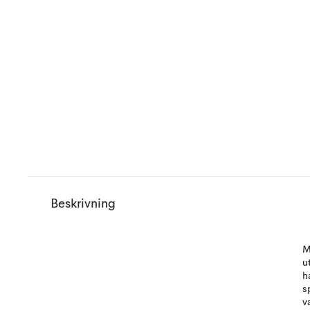
Beskrivning
M
u
h
s
v