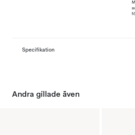
M
a
f
Specifikation
Andra gillade även