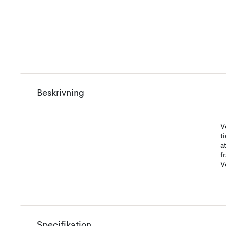
Beskrivning
V
t
a
f
V
Specifikation