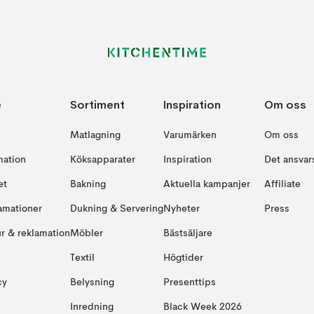
e
Sortiment
Inspiration
Om oss
Matlagning
Varumärken
Om oss
mation
Köksapparater
Inspiration
Det ansvars
et
Bakning
Aktuella kampanjer
Affiliate
amationer
Dukning & Servering
Nyheter
Press
ur & reklamation
Möbler
Bästsäljare
Textil
Högtider
cy
Belysning
Presenttips
Inredning
Black Week 2026