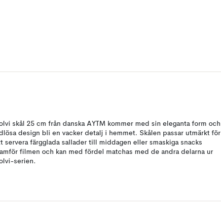
olvi skål 25 cm från danska AYTM kommer med sin eleganta form och
idlösa design bli en vacker detalj i hemmet. Skålen passar utmärkt för
tt servera färgglada sallader till middagen eller smaskiga snacks
ramför filmen och kan med fördel matchas med de andra delarna ur
olvi-serien.