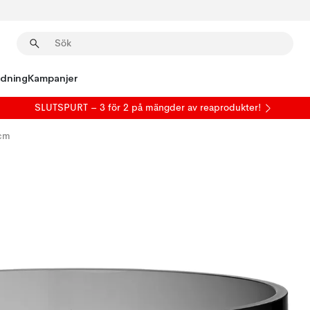
edning
Kampanjer
SLUTSPURT – 3 för 2 på mängder av reaprodukter!
 cm