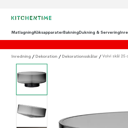
Matlagning
Köksapparater
Bakning
Dukning & Servering
Inr
Inredning
/
Dekoration
/
Dekorationsskålar
/
Volvi skål 25