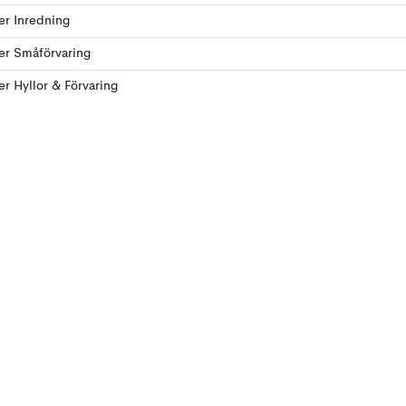
ler Inredning
ler Småförvaring
ler Hyllor & Förvaring