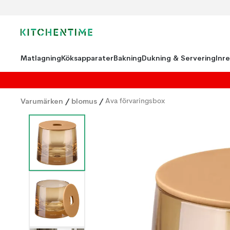
Matlagning
Köksapparater
Bakning
Dukning & Servering
Inr
Varumärken
/
blomus
/
Ava förvaringsbox