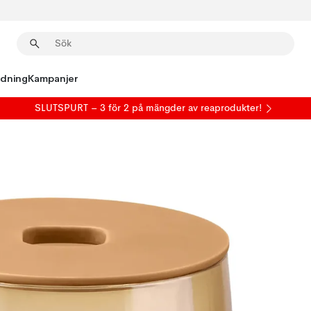
edning
Kampanjer
SLUTSPURT – 3 för 2 på mängder av reaprodukter!