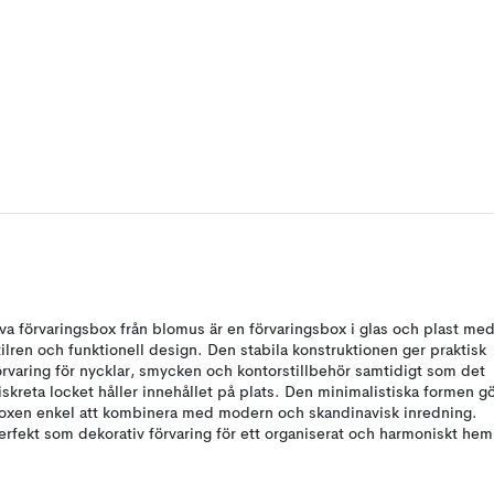
va förvaringsbox från blomus är en förvaringsbox i glas och plast me
tilren och funktionell design. Den stabila konstruktionen ger praktisk
örvaring för nycklar, smycken och kontorstillbehör samtidigt som det
iskreta locket håller innehållet på plats. Den minimalistiska formen g
oxen enkel att kombinera med modern och skandinavisk inredning.
erfekt som dekorativ förvaring för ett organiserat och harmoniskt hem