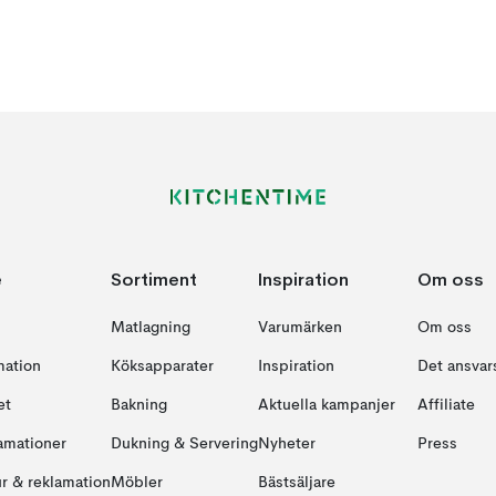
e
Sortiment
Inspiration
Om oss
Matlagning
Varumärken
Om oss
mation
Köksapparater
Inspiration
Det ansvars
et
Bakning
Aktuella kampanjer
Affiliate
amationer
Dukning & Servering
Nyheter
Press
ur & reklamation
Möbler
Bästsäljare