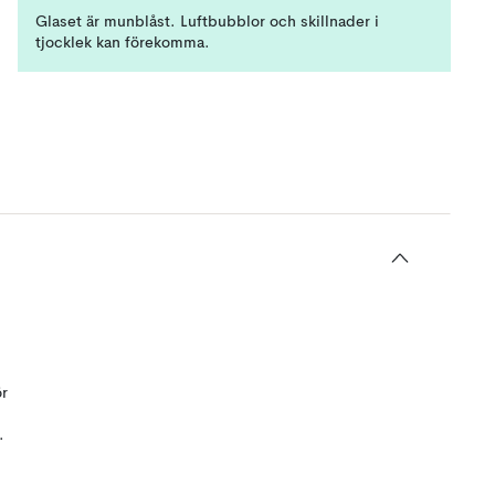
Glaset är munblåst. Luftbubblor och skillnader i
tjocklek kan förekomma.
d
ör
.