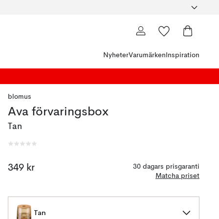
Nyheter
Varumärken
Inspiration
blomus
Ava förvaringsbox
Tan
349 kr
30 dagars prisgaranti
Matcha priset
Tan