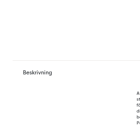
Beskrivning
A
s
f
d
b
P