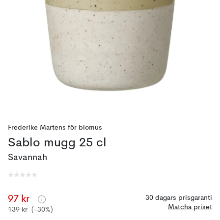
Frederike Martens
för
blomus
Sablo mugg 25 cl
Savannah
97 kr
30 dagars prisgaranti
Matcha priset
139 kr
(-30%)