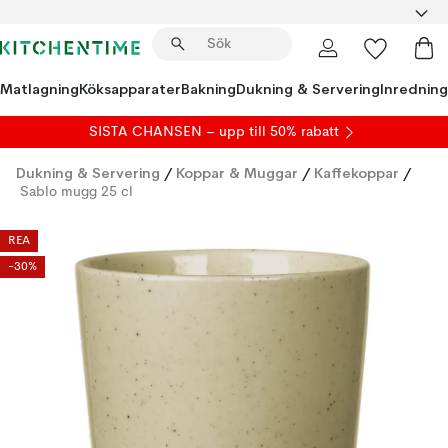
Matlagning
Köksapparater
Bakning
Dukning & Servering
Inredning
SISTA CHANSEN – upp till 50% rabatt
Dukning & Servering
/
Koppar & Muggar
/
Kaffekoppar
/
Sablo mugg 25 cl
REA
-30%