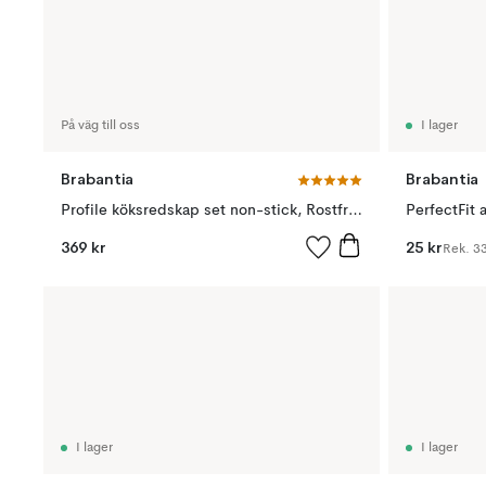
På väg till oss
I lager
Brabantia
Brabantia
Profile köksredskap set non-stick, Rostfritt stål
369 kr
25 kr
Rek.
33
I lager
I lager