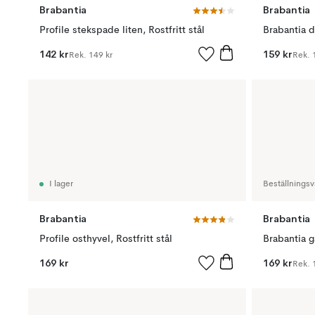
Brabantia
Brabantia
Profile stekspade liten, Rostfritt stål
142 kr
159 kr
Rek.
149 kr
Rek.
I lager
Beställningsv
Brabantia
Brabantia
Profile osthyvel, Rostfritt stål
Brabantia g
169 kr
169 kr
Rek.