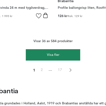
Brabantia
WallFix torkvinda 24 m med tygöverdrag, Grå
Profile ballongvisp liten, Rostfri
126 kr
k.
1 995 kr
Rek.
129 kr
Visar 36 av 584 produkter
Visa fler
1
...
2
17
bantia
tia grundades i Holland, Aalst, 1919 och Brabantias anställda har et