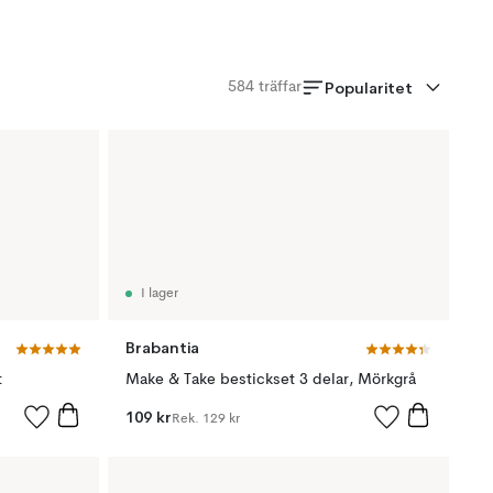
Popularitet
584
träffar
I lager
Brabantia
t
Make & Take bestickset 3 delar, Mörkgrå
109 kr
Rek.
129 kr