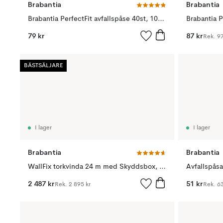
Brabantia
Brabantia
Brabantia PerfectFit avfallspåse 40st, 10-12 liter
79 kr
87 kr
Rek.
97
BÄSTSÄLJARE
I lager
I lager
Brabantia
Brabantia
WallFix torkvinda 24 m med Skyddsbox, Grå
2 487 kr
51 kr
Rek.
2 895 kr
Rek.
63