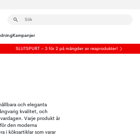
edning
Kampanjer
SLUTSPURT – 3 för 2 på mängder av reaprodukter!
hållbara och eleganta
ngvarig kvalitet, och
r vardagen. Varje produkt är
t för den moderna
 i köksartiklar som varar