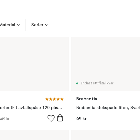
Material
Serier
Endast ett fåtal kvar
Brabantia
Brabantia PerfectFit avfallspåse 120 påsar, Modell G, 23-30 L
Brabantia stekspade liten, Svar
69 kr
369 kr