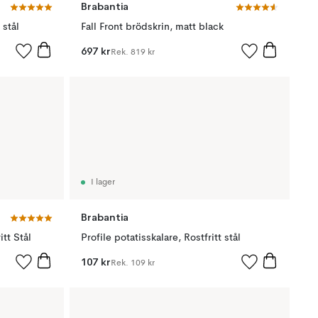
Brabantia
 stål
Fall Front brödskrin, matt black
697 kr
Rek.
819 kr
I lager
Brabantia
itt Stål
Profile potatisskalare, Rostfritt stål
107 kr
Rek.
109 kr