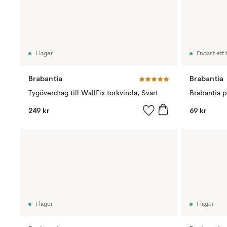
I lager
Endast ett f
Brabantia
Brabantia
Tygöverdrag till WallFix torkvinda, Svart
Brabantia p
249 kr
69 kr
I lager
I lager