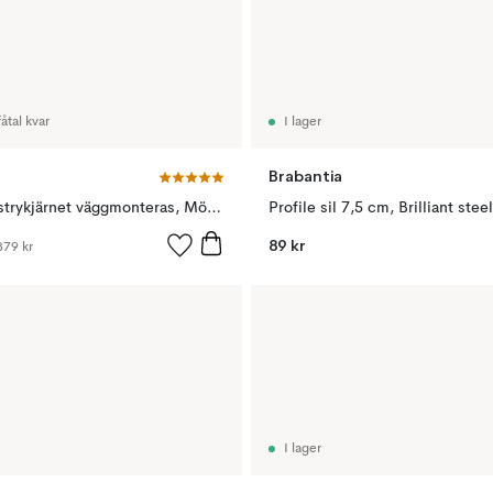
åtal kvar
I lager
Brabantia
Hållare för strykjärnet väggmonteras, Mörkgrå
Profile sil 7,5 cm, Brilliant steel
89 kr
379 kr
I lager