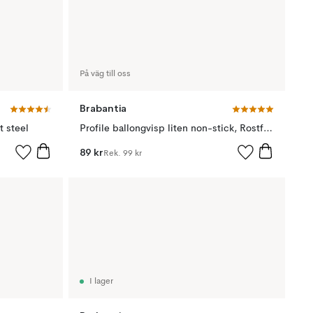
På väg till oss
Brabantia
t steel
Profile ballongvisp liten non-stick, Rostfritt stål
89 kr
Rek.
99 kr
I lager