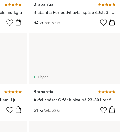
Brabantia
ack, mörkgrå
Brabantia PerfectFit avfallspåse 40st, 3 liter
64 kr
Rek.
67 kr
I lager
Brabantia
Sinkside hopfällbart diskställ 51 cm, Ljusgrå
Avfallspåsar G för hinkar på 23-30 liter 20 påsar/rulle, 23-30 l
51 kr
Rek.
63 kr