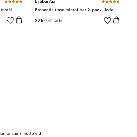
Brabantia
tt stål
Brabantia trasa microfiber 2-pack, Jade green
29 kr
Rek.
30 kr
t gemensamt motto vid