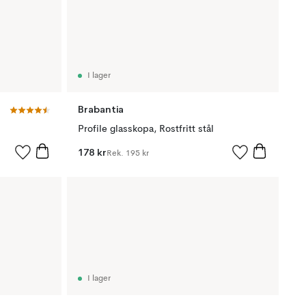
I lager
Brabantia
Profile glasskopa, Rostfritt stål
178 kr
Rek.
195 kr
I lager