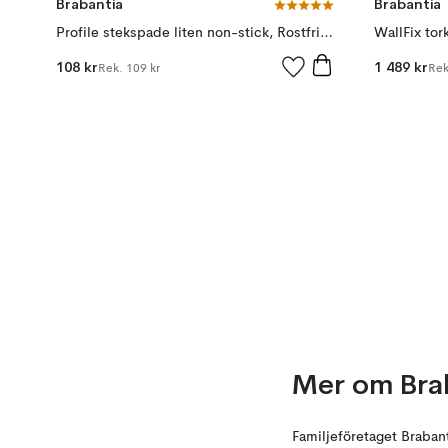
Brabantia
Brabantia
Profile stekspade liten non-stick, Rostfritt stål
108 kr
1 489 kr
Rek.
109 kr
Re
Mer om Bra
Familjeföretaget Braban