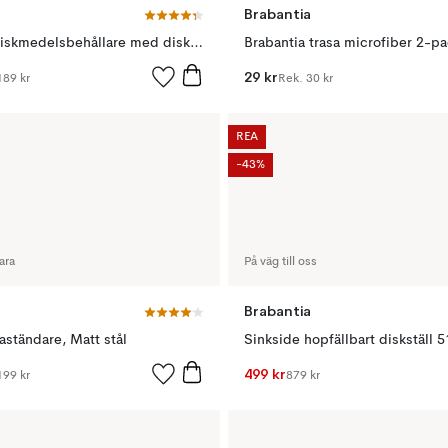
Brabantia
Brabantia diskmedelsbehållare med diskborste, Soft beige
Brabantia trasa microfiber 2-p
29 kr
189 kr
Rek.
30 kr
REA
-43%
ara
På väg till oss
Brabantia
aständare, Matt stål
499 kr
199 kr
879 kr