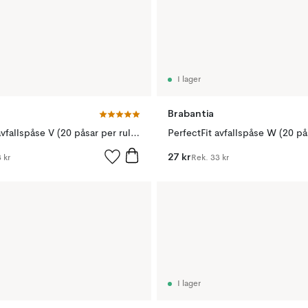
I lager
Brabantia
PerfectFit avfallspåse V (20 påsar per rulle), 3 l
27 kr
 kr
Rek.
33 kr
I lager