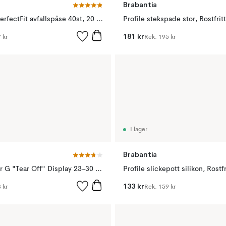
Brabantia
Brabantia PerfectFit avfallspåse 40st, 20 liter
Profile stekspade stor, Rostfritt
181 kr
 kr
Rek.
195 kr
I lager
Brabantia
Avfallspåsar G "Tear Off" Display 23-30 liters hinkar, 23-30 l
Profile slickepott silikon, Rostfr
133 kr
 kr
Rek.
159 kr