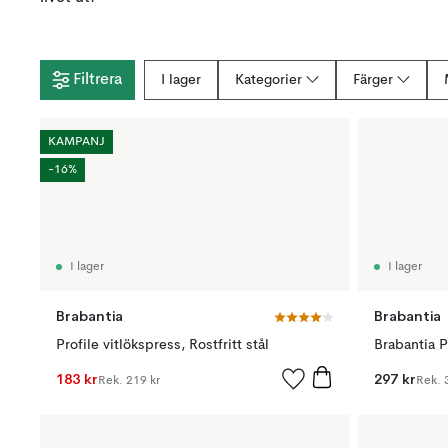
Filtrera
I lager
Kategorier
Färger
KAMPANJ
-16%
I lager
I lager
Brabantia
Brabantia
Profile vitlökspress, Rostfritt stål
183 kr
297 kr
Rek.
219 kr
Rek.