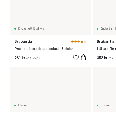
Endast ett fåtal kvar
Endast ett f
Brabantia
Brabantia
Profile köksredskap bokträ, 3 delar
281 kr
353 kr
Rek.
295 kr
Rek.
I lager
I lager