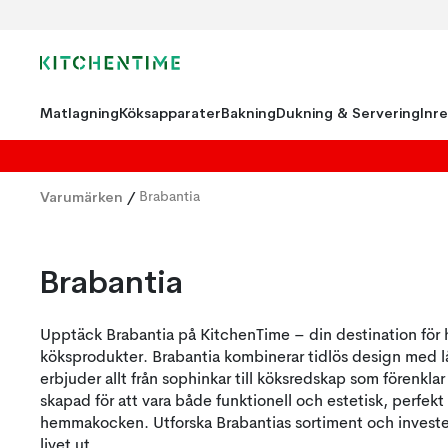
Matlagning
Köksapparater
Bakning
Dukning & Servering
Inr
Varumärken
/
Brabantia
Brabantia
Upptäck Brabantia på KitchenTime – din destination för 
köksprodukter. Brabantia kombinerar tidlös design med lå
erbjuder allt från sophinkar till köksredskap som förenkla
skapad för att vara både funktionell och estetisk, perfek
hemmakocken. Utforska Brabantias sortiment och investera
livet ut.