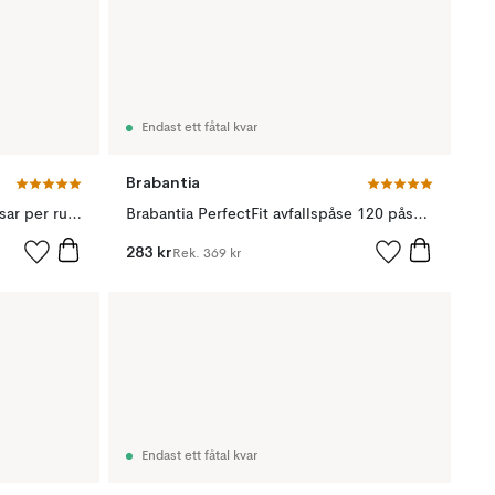
Endast ett fåtal kvar
Brabantia
PerfectFit avfallspåse W (20 påsar per rulle), 5 l
Brabantia PerfectFit avfallspåse 120 påsar, Modell O, 30 L
283 kr
Rek.
369 kr
Endast ett fåtal kvar