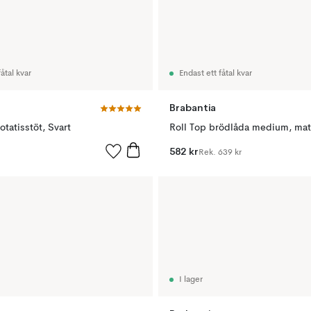
åtal kvar
Endast ett fåtal kvar
Brabantia
otatisstöt, Svart
Roll Top brödlåda medium, mat
582 kr
Rek.
639 kr
I lager