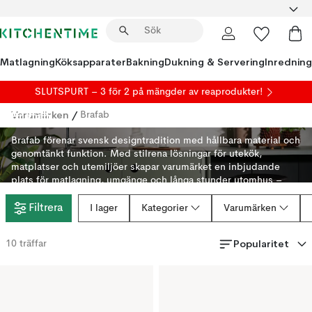
Matlagning
Köksapparater
Bakning
Dukning & Servering
Inredning
SLUTSPURT – 3 för 2 på mängder av reaprodukter!
Brafab
Varumärken
/
Brafab
Brafab förenar svensk designtradition med hållbara material och
genomtänkt funktion. Med stilrena lösningar för utekök,
matplatser och utemiljöer skapar varumärket en inbjudande
plats för matlagning, umgänge och långa stunder utomhus –
säsong efter säsong.
Filtrera
I lager
Kategorier
Varumärken
Popularitet
10
träffar