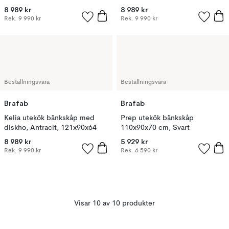
121x90x64
8 989 kr
8 989 kr
Rek.
9 990 kr
Rek.
9 990 kr
Beställningsvara
Beställningsvara
Brafab
Brafab
Kelia utekök bänkskåp med
Prep utekök bänkskåp
diskho, Antracit, 121x90x64
110x90x70 cm, Svart
8 989 kr
5 929 kr
Rek.
9 990 kr
Rek.
6 590 kr
Visar 10 av 10 produkter