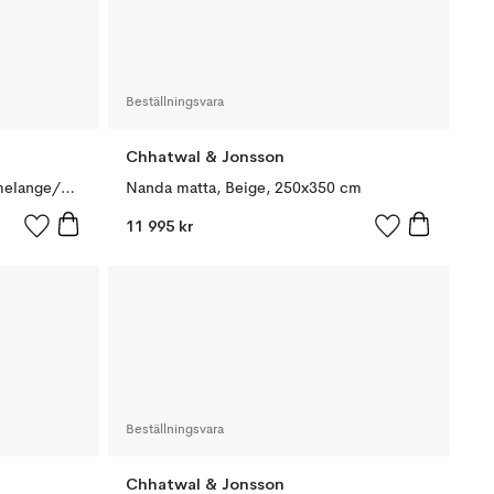
Beställningsvara
Chhatwal & Jonsson
New Geometric matta, indigo melange/off white, 180x272 cm
Nanda matta, Beige, 250x350 cm
11 995 kr
Beställningsvara
Chhatwal & Jonsson