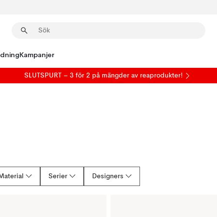
edning
Kampanjer
SLUTSPURT – 3 för 2 på mängder av reaprodukter!
Material
Serier
Designers