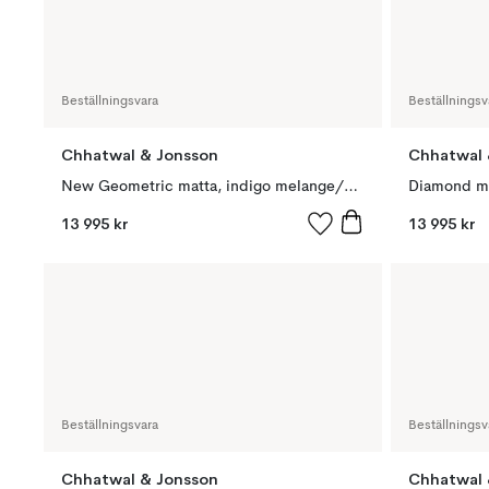
Beställningsvara
Beställningsv
Chhatwal & Jonsson
Chhatwal 
New Geometric matta, indigo melange/off white, 234x323 cm
13 995 kr
13 995 kr
Beställningsvara
Beställningsv
Chhatwal & Jonsson
Chhatwal 