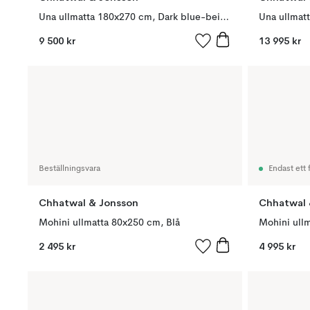
Una ullmatta 180x270 cm, Dark blue-beige-off white
9 500 kr
13 995 kr
Beställningsvara
Endast ett f
Chhatwal & Jonsson
Chhatwal 
Mohini ullmatta 80x250 cm, Blå
Mohini ull
2 495 kr
4 995 kr