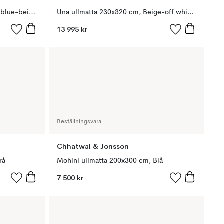
Una ullmatta 230x320 cm, Dark blue-beige-off white
Una ullmatta 230x320 cm, Beige-off white-beige
13 995 kr
Beställningsvara
Chhatwal & Jonsson
rå
Mohini ullmatta 200x300 cm, Blå
7 500 kr