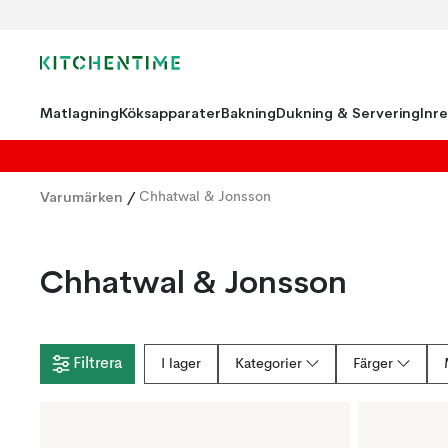
Matlagning
Köksapparater
Bakning
Dukning & Servering
Inr
Varumärken
/
Chhatwal & Jonsson
Chhatwal & Jonsson
Filtrera
I lager
Kategorier
Färger