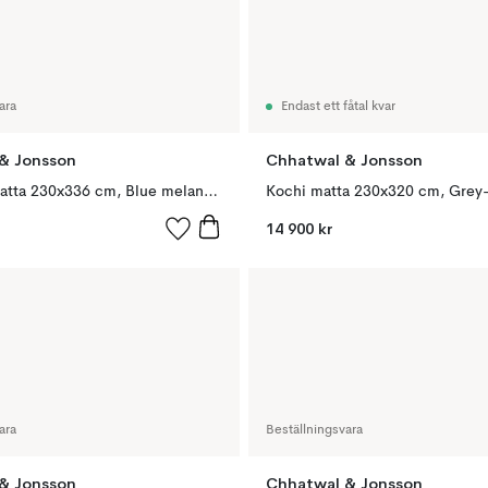
ara
Endast ett fåtal kvar
& Jonsson
Chhatwal & Jonsson
Diamond matta 230x336 cm, Blue melange-off white
Kochi matta 230x320 cm, Grey
14 900 kr
ara
Beställningsvara
& Jonsson
Chhatwal & Jonsson