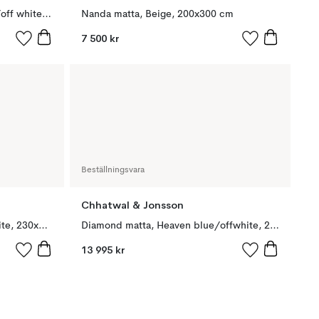
Diamond matta, Masala yellow/off white, 230x336 cm
Nanda matta, Beige, 200x300 cm
7 500 kr
Beställningsvara
Chhatwal & Jonsson
Ayur matta, heaven blue/offwhite, 230x320 cm
Diamond matta, Heaven blue/offwhite, 230x336 cm
13 995 kr