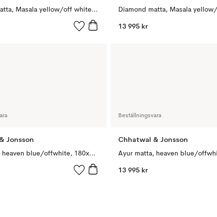
Diamond matta, Masala yellow/off white, 184x280 cm
13 995 kr
ara
Beställningsvara
& Jonsson
Chhatwal & Jonsson
Ayur matta, heaven blue/offwhite, 180x270 cm
13 995 kr