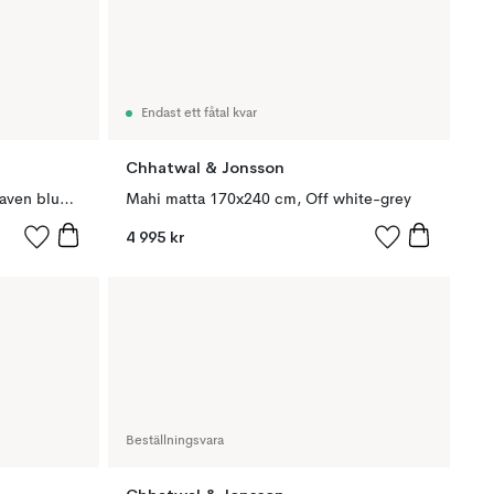
Endast ett fåtal kvar
Chhatwal & Jonsson
Diamond matta 184x280cm, Heaven blue- off white
Mahi matta 170x240 cm, Off white-grey
4 995 kr
Beställningsvara