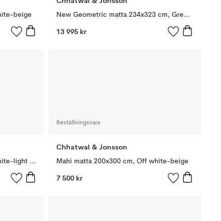
Chhatwal & Jonsson
hite-beige
New Geometric matta 234x323 cm, Green melange-off white
13 995 kr
Beställningsvara
Chhatwal & Jonsson
Mahi matta 200x300 cm, Off white-light grey
Mahi matta 200x300 cm, Off white-beige
7 500 kr