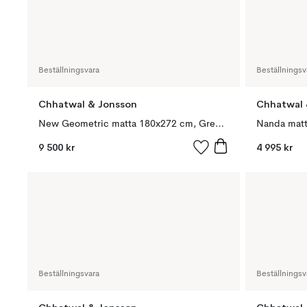
Beställningsvara
Beställningsv
Chhatwal & Jonsson
Chhatwal 
New Geometric matta 180x272 cm, Green melange- off white
Nanda matt
9 500 kr
4 995 kr
Beställningsvara
Beställningsv