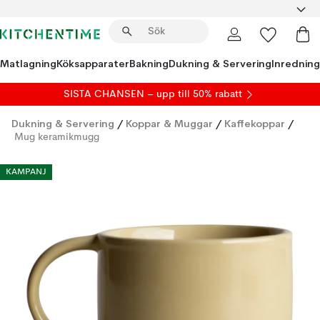
Matlagning
Köksapparater
Bakning
Dukning & Servering
Inredning
SISTA CHANSEN – upp till 50% rabatt
Dukning & Servering
/
Koppar & Muggar
/
Kaffekoppar
/
Mug keramikmugg
KAMPANJ