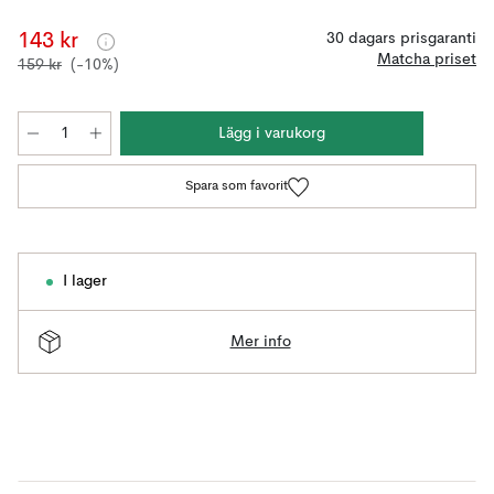
143 kr
30 dagars prisgaranti
Matcha priset
159 kr
(-10%)
Lägg i varukorg
Spara som favorit
I lager
Mer info