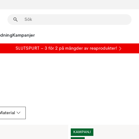
edning
Kampanjer
SLUTSPURT – 3 för 2 på mängder av reaprodukter!
Material
KAMPANJ