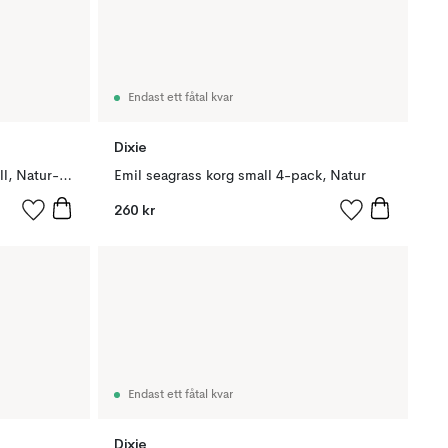
Endast ett fåtal kvar
Dixie
Emil förvaringskorg 3-pack small, Natur-svart
Emil seagrass korg small 4-pack, Natur
260 kr
Endast ett fåtal kvar
Dixie