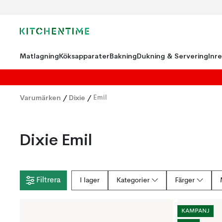
Matlagning
Köksapparater
Bakning
Dukning & Servering
Inr
Varumärken
/
Dixie
/
Emil
Dixie Emil
Filtrera
I lager
Kategorier
Färger
KAMPANJ