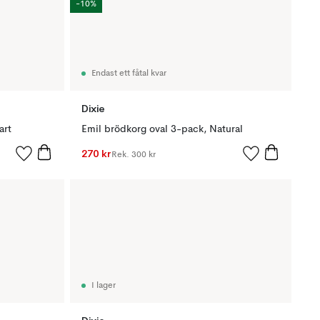
-10%
Endast ett fåtal kvar
Dixie
art
Emil brödkorg oval 3-pack, Natural
270 kr
Rek.
300 kr
I lager