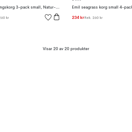
Emil förvaringskorg 3-pack small, Natur-brun
234 kr
260 kr
Rek.
260 kr
Visar 20 av 20 produkter