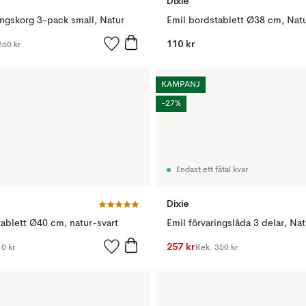
Dixie
ingskorg 3-pack small, Natur
Emil bordstablett Ø38 cm, Natu
110 kr
260 kr
KAMPANJ
-27%
Endast ett fåtal kvar
Dixie
ablett Ø40 cm, natur-svart
Emil förvaringslåda 3 delar, Nat
257 kr
0 kr
Rek.
350 kr