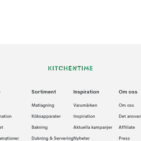
e
Sortiment
Inspiration
Om oss
Matlagning
Varumärken
Om oss
mation
Köksapparater
Inspiration
Det ansvars
et
Bakning
Aktuella kampanjer
Affiliate
amationer
Dukning & Servering
Nyheter
Press