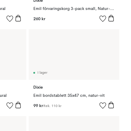
Dixie
ral
Emil förvaringskorg 3-pack small, Natur-vit
260 kr
I lager
Dixie
ural
Emil bordstablett 35x47 cm, natur-vit
99 kr
Rek.
110 kr