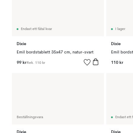
Endast ett fåtal kvar
I lager
Dixie
Dixie
Emil bordstablett 35x47 cm, natur-svart
Emil bordst
99 kr
110 kr
Rek.
110 kr
Beställningsvara
Endast ett f
Dixie
Dixie