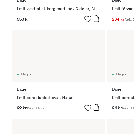
Dixie
Dixie
Emil kvadratisk korg med lock 3 delar, Natural
Emil förvar
350 kr
234 kr
Rek.
I lager
I lager
Dixie
Dixie
Emil bordstablett oval, Natur
Emil bordst
99 kr
94 kr
Rek.
110 kr
Rek.
11