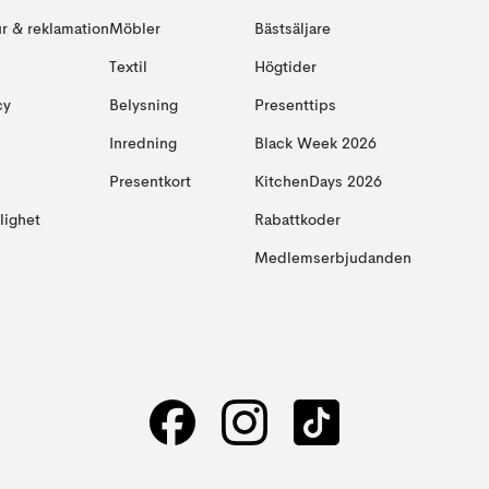
ur & reklamation
Möbler
Bästsäljare
Textil
Högtider
cy
Belysning
Presenttips
Inredning
Black Week 2026
Presentkort
KitchenDays 2026
glighet
Rabattkoder
Medlemserbjudanden