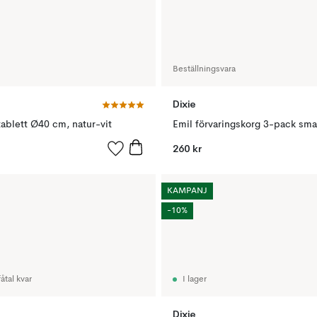
Beställningsvara
Dixie
ablett Ø40 cm, natur-vit
260 kr
KAMPANJ
-10%
åtal kvar
I lager
Dixie