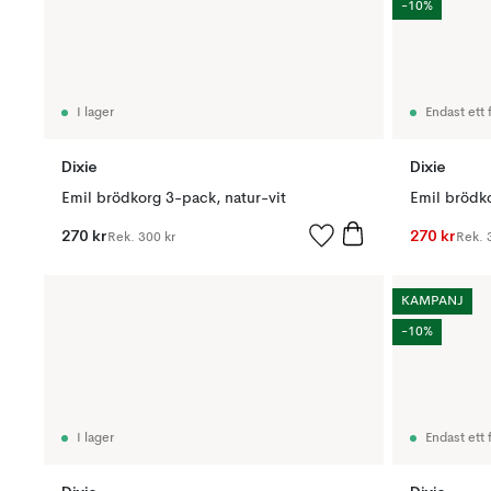
-10%
I lager
Endast ett f
Dixie
Dixie
Emil brödkorg 3-pack, natur-vit
Emil brödko
270 kr
270 kr
Rek.
300 kr
Rek.
KAMPANJ
-10%
I lager
Endast ett f