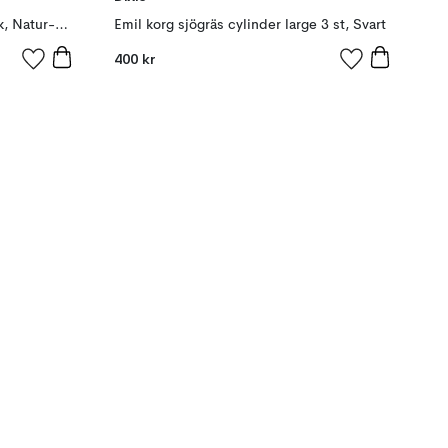
Emil seagrass korg small 4-pack, Natur-brun
Emil korg sjögräs cylinder large 3 st, Svart
400 kr