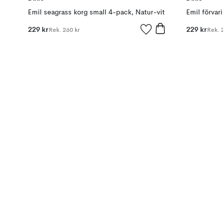
Emil seagrass korg small 4-pack, Natur-vit
229 kr
229 kr
Rek.
260 kr
Rek.