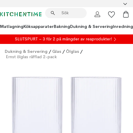
Matlagning
Köksapparater
Bakning
Dukning & Servering
Inredning
SLUTSPURT – 3 för 2 på mängder av reaprodukter!
Dukning & Servering
/
Glas
/
Ölglas
/
Ernst ölglas räfflad 2-pack