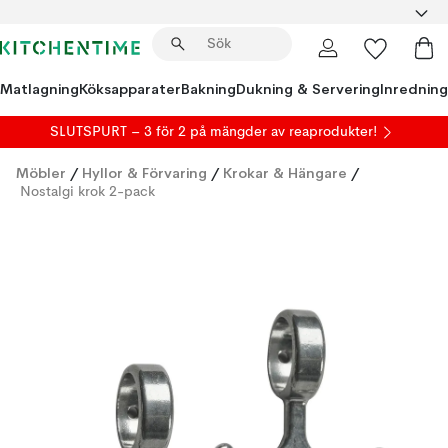
Matlagning
Köksapparater
Bakning
Dukning & Servering
Inredning
SLUTSPURT – 3 för 2 på mängder av reaprodukter!
Möbler
/
Hyllor & Förvaring
/
Krokar & Hängare
/
Nostalgi krok 2-pack