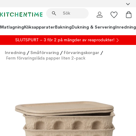
Matlagning
Köksapparater
Bakning
Dukning & Servering
Inredning
SLUTSPURT – 3 för 2 på mängder av reaprodukter!
Inredning
/
Småförvaring
/
Förvaringskorgar
/
Ferm förvaringslåda papper liten 2-pack