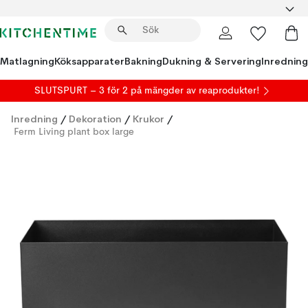
Matlagning
Köksapparater
Bakning
Dukning & Servering
Inredning
SLUTSPURT – 3 för 2 på mängder av reaprodukter!
Inredning
/
Dekoration
/
Krukor
/
Ferm Living plant box large