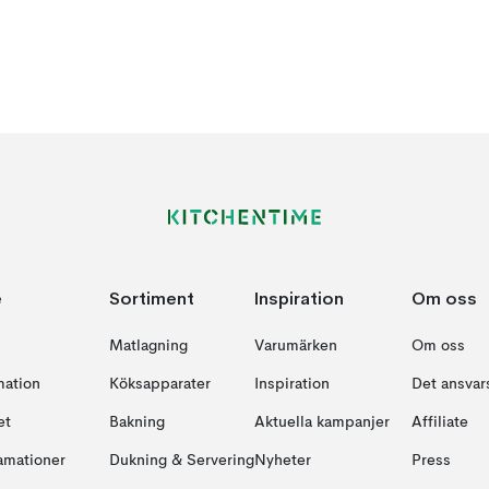
e
Sortiment
Inspiration
Om oss
Matlagning
Varumärken
Om oss
mation
Köksapparater
Inspiration
Det ansvars
et
Bakning
Aktuella kampanjer
Affiliate
amationer
Dukning & Servering
Nyheter
Press