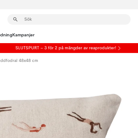
edning
Kampanjer
SLUTSPURT – 3 för 2 på mängder av reaprodukter!
ddfodral 48x48 cm