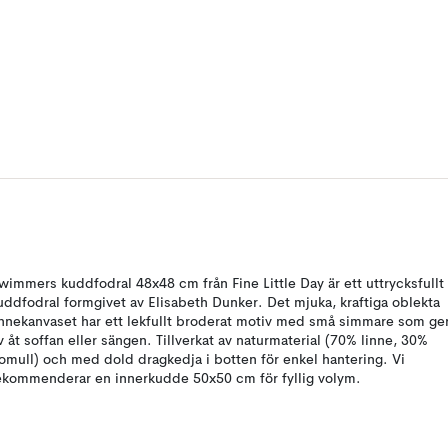
wimmers kuddfodral 48x48 cm från Fine Little Day är ett uttrycksfullt
uddfodral formgivet av Elisabeth Dunker. Det mjuka, kraftiga oblekta
innekanvaset har ett lekfullt broderat motiv med små simmare som ge
iv åt soffan eller sängen. Tillverkat av naturmaterial (70% linne, 30%
omull) och med dold dragkedja i botten för enkel hantering. Vi
ekommenderar en innerkudde 50x50 cm för fyllig volym.