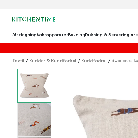
Matlagning
Köksapparater
Bakning
Dukning & Servering
Inr
Textil
/
Kuddar & Kuddfodral
/
Kuddfodral
/
Swimmers ku