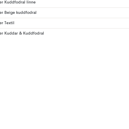
ler Kuddfodral linne
ler Beige kuddfodral
er Textil
ler Kuddar & Kuddfodral