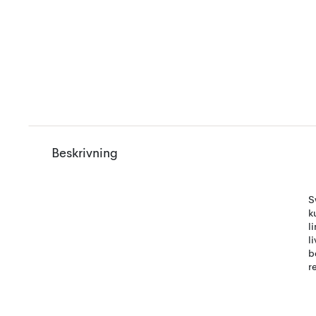
Beskrivning
S
k
l
l
b
r