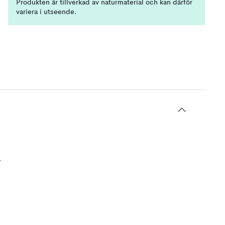
Produkten är tillverkad av naturmaterial och kan därför
variera i utseende.
r