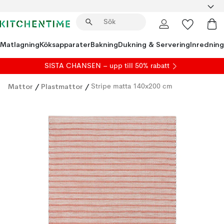
Matlagning
Köksapparater
Bakning
Dukning & Servering
Inredning
SISTA CHANSEN – upp till 50% rabatt
Mattor
/
Plastmattor
/
Stripe matta 140x200 cm