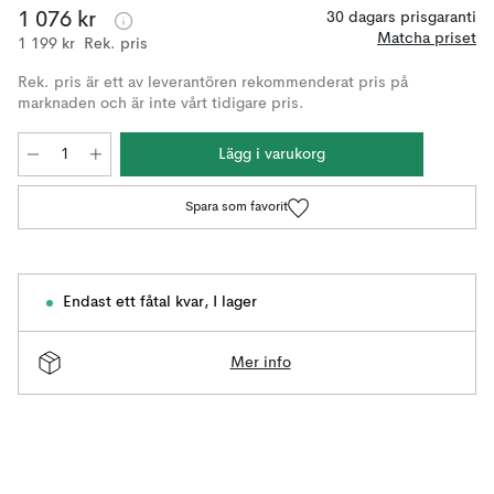
1 076 kr
30 dagars prisgaranti
Matcha priset
1 199 kr
Rek. pris
Rek. pris är ett av leverantören rekommenderat pris på
marknaden och är inte vårt tidigare pris.
Lägg i varukorg
Spara som favorit
Endast ett fåtal kvar
,
I lager
Mer info