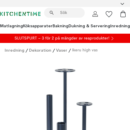
Matlagning
Köksapparater
Bakning
Dukning & Servering
Inredning
SLUTSPURT – 3 för 2 på mängder av reaprodukter!
Inredning
/
Dekoration
/
Vaser
/
Ikeru high vas