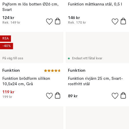
Pajform m lös botten Ø26 cm,
Funktion måttkanna stål, 0,5 l
Svart
124 kr
146 kr
Rek.
149 kr
Rek.
170 kr
REA
-40%
På väg till oss
Endast ett fåtal kvar
Funktion
Funktion
Funktion brödform silikon
Funktion rivjärn 25 cm, Svart-
10,5x24 cm, Grå
rostfritt stål
119 kr
89 kr
199 kr