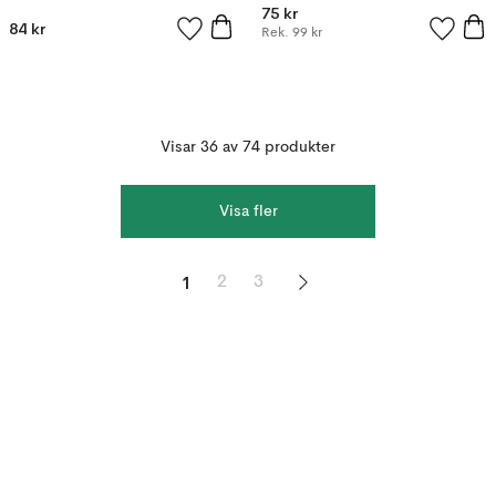
75 kr
84 kr
Rek.
99 kr
Visar 36 av 74 produkter
Visa fler
1
2
3