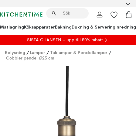
Matlagning
Köksapparater
Bakning
Dukning & Servering
Inredning
SISTA CHANSEN – upp till 50% rabatt
Belysning
/
Lampor
/
Taklampor & Pendellampor
/
Cobbler pendel Ø25 cm