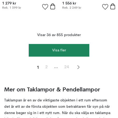
1 279 kr
1 556 kr
Rek.
1 599 kr
Rek.
2 249 kr
Visar 36 av 855 produkter
Visa fler
1
...
2
24
Mer om Taklampor & Pendellampor
Taklampan är en av de viktigaste objekten i ett rum eftersom
det är ett av de första objekten som betraktaren får syn på när
denne beger sig in i ett nytt rum. När du ska välja en taklampa