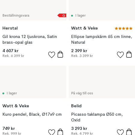
G
Beställningsvara
I lager
Herstal
Watt & Veke
Gil krona 12 ljuskrona, Satin
Ellipse lampskärm 65 cm linne,
brass-opal glas
Natural
4 607 kr
2 399 kr
Rek.
6 399 kr
Rek.
3 399 kr
I lager
På väg till oss
Watt & Veke
Belid
Kuro pendel, Black, Ø17x9 cm
Picasso taklampa Ø50 cm,
Oxid
749 kr
3 293 kr
Rek.
999 kr
Rek.
4 799 kr