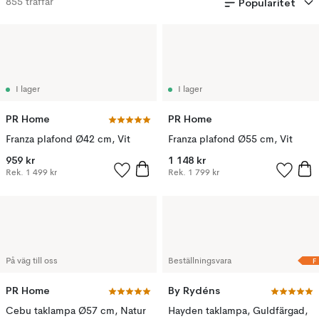
Popularitet
855
träffar
I lager
I lager
PR Home
PR Home
Franza plafond Ø42 cm, Vit
Franza plafond Ø55 cm, Vit
959 kr
1 148 kr
Rek.
1 499 kr
Rek.
1 799 kr
F
På väg till oss
Beställningsvara
PR Home
By Rydéns
Cebu taklampa Ø57 cm, Natur
Hayden taklampa, Guldfärgad,