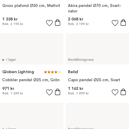
Gross plafond Ø30 cm, Mattvit
Akira pendel Ø70 cm, Svart-
natur
1 338 kr
2 068 kr
Rek.
2 195 kr
Rek.
3 199 kr
I lager
Beställningsvara
Globen Lighting
Belid
Cobbler pendel Ø25 cm, Grön
Capo pendel Ø25 cm, Svart
971 kr
1 162 kr
Rek.
1 399 kr
Rek.
1 999 kr