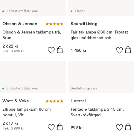
Endast ett fåtal kvar
I lager
Olsson & Jensen
Scandi Living
Olsson & Jensen taklampa trä,
Fair taklampa Ø30 cm, Frostat
Brun
glas-mörkbetsad ask
2 622 kr
1 460 kr
Rek.
3 495 kr
Endast ett fåtal kvar
Beställningsvara
Watt & Veke
Herstal
Ellipse lampskärm 80 cm
Tentacle taklampa S 15 cm,
bomull, Vit
Svart-rökfärgad
2 617 kr
999 kr
Rek.
3 999 kr