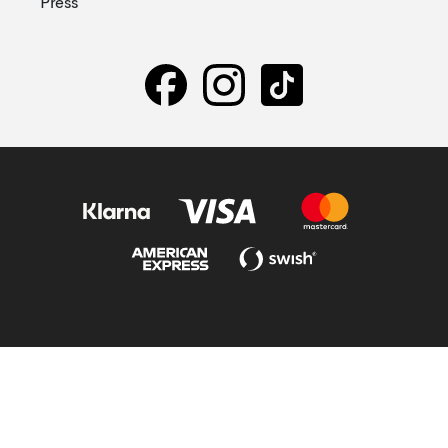
Press