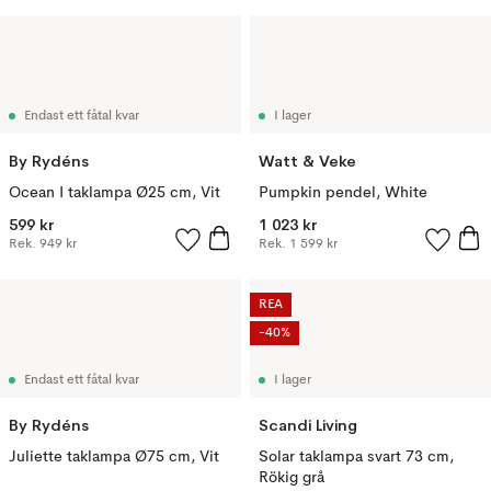
Endast ett fåtal kvar
I lager
By Rydéns
Watt & Veke
Ocean I taklampa Ø25 cm, Vit
Pumpkin pendel, White
599 kr
1 023 kr
Rek.
949 kr
Rek.
1 599 kr
REA
-40%
Endast ett fåtal kvar
I lager
By Rydéns
Scandi Living
Juliette taklampa Ø75 cm, Vit
Solar taklampa svart 73 cm,
Rökig grå