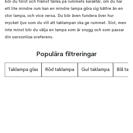
bör du först och främst tänka på rummets karaktär, om du har
ett lite mindre rum kan en mindre lampa göra sig bättre än en
stor lampa, och vice versa. Du bör även fundera över hur
mycket ljus som du vill att taklampan ska ge rummet. Sist, men
inte minst bör du välja en lampa som är snygg och som passar
din personliga preferens.
Hos oss finner du lampor av alla möjliga färger, former, struktur
Populära filtreringar
och material. Vi även diverse
lamptillbehör
som du kan tänkas
behöva till din lampa såsom lampsladdar och takupphängare för
Taklampa glas
Röd taklampa
Gul taklampa
Blå tak
att du så smidigt som möjligt ska hitta det som du behöver för
att sätta upp din nya lampa!