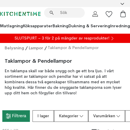
Matlagning
Köksapparater
Bakning
Dukning & Servering
Inredning
SLUTSPURT – 3 för 2 på mängder av reaprodukter!
Belysning
/
Lampor
/
Taklampor & Pendellampor
Taklampor & Pendellampor
En taklampa skall var både snygg och ge ett bra ljus. I vårt
sortiment av taklampor och pendlar har vi satsat på att
kombinera dessa två egenskaper tillsammans med en mycket
hög kvalité. Här finner du de snyggaste taklamporna som lyser
upp ditt hem och förgyller din tillvaro!
Filtrera
I lager
Kategorier
Varumärken