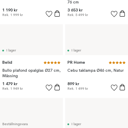
76 cm
1 190 kr
3 653 kr
Rek.
1 999 kr
Rek.
5 499 kr
I lager
I lager
Belid
PR Home
Bullo plafond opalglas Ø27 cm,
Cebu taklampa Ø46 cm, Natur
Mässing
1 479 kr
899 kr
Rek.
1 949 kr
Rek.
1 499 kr
Beställningsvara
I lager