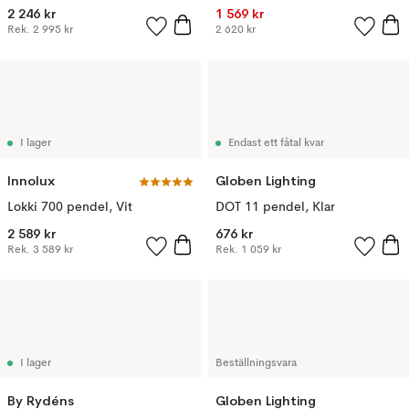
2 246 kr
1 569 kr
Rek.
2 995 kr
2 620 kr
I lager
Endast ett fåtal kvar
Innolux
Globen Lighting
Lokki 700 pendel, Vit
DOT 11 pendel, Klar
2 589 kr
676 kr
Rek.
3 589 kr
Rek.
1 059 kr
I lager
Beställningsvara
By Rydéns
Globen Lighting