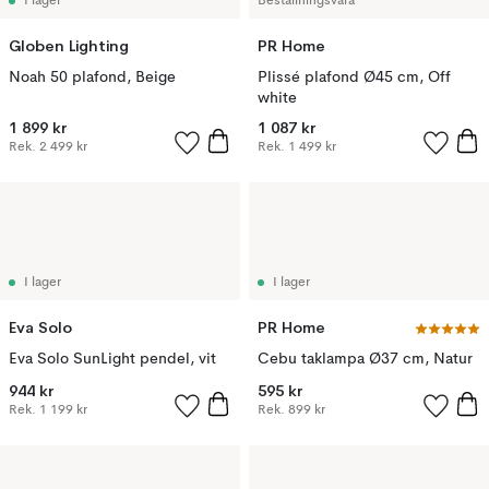
I lager
Beställningsvara
Globen Lighting
PR Home
Noah 50 plafond, Beige
Plissé plafond Ø45 cm, Off
white
1 899 kr
1 087 kr
Rek.
2 499 kr
Rek.
1 499 kr
I lager
I lager
Eva Solo
PR Home
Eva Solo SunLight pendel, vit
Cebu taklampa Ø37 cm, Natur
944 kr
595 kr
Rek.
1 199 kr
Rek.
899 kr