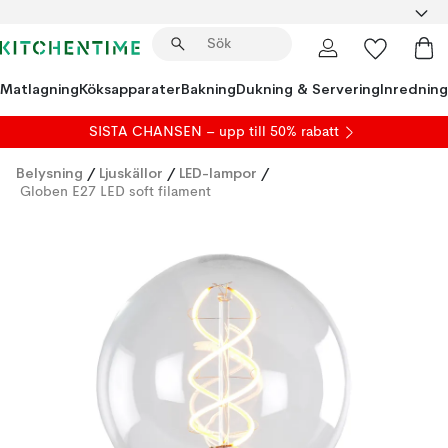
Matlagning
Köksapparater
Bakning
Dukning & Servering
Inredning
SISTA CHANSEN – upp till 50% rabatt
Belysning
/
Ljuskällor
/
LED-lampor
/
Globen E27 LED soft filament