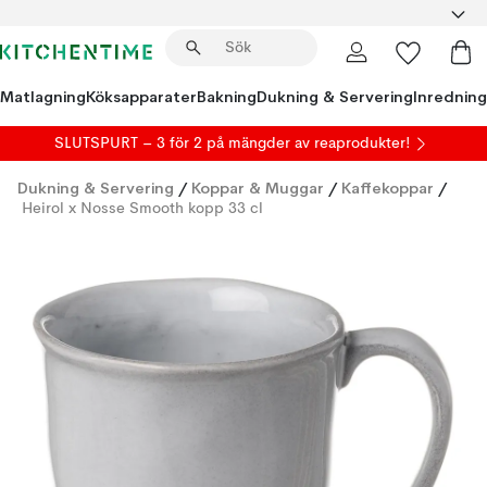
Matlagning
Köksapparater
Bakning
Dukning & Servering
Inredning
SLUTSPURT – 3 för 2 på mängder av reaprodukter!
Dukning & Servering
/
Koppar & Muggar
/
Kaffekoppar
/
Heirol x Nosse Smooth kopp 33 cl