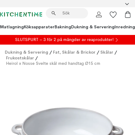
Matlagning
Köksapparater
Bakning
Dukning & Servering
Inredning
SLUTSPURT – 3 för 2 på mängder av reaprodukter!
Dukning & Servering
/
Fat, Skålar & Brickor
/
Skålar
/
Frukostskålar
/
Heirol x Nosse Svelte skål med handtag Ø15 cm