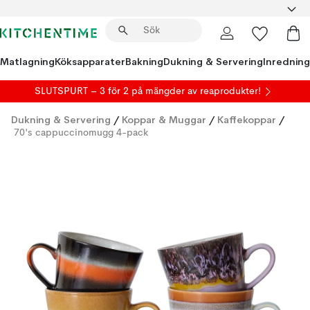
Matlagning
Köksapparater
Bakning
Dukning & Servering
Inredning
SLUTSPURT – 3 för 2 på mängder av reaprodukter!
Dukning & Servering
/
Koppar & Muggar
/
Kaffekoppar
/
70's cappuccinomugg 4-pack