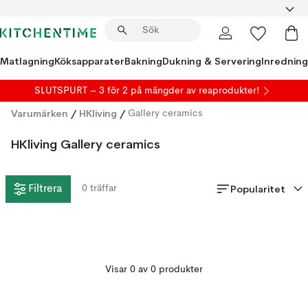
Matlagning
Köksapparater
Bakning
Dukning & Servering
Inredning
SLUTSPURT – 3 för 2 på mängder av reaprodukter!
Varumärken
/
HKliving
/
Gallery ceramics
HKliving Gallery ceramics
Popularitet
Filtrera
0
träffar
Visar 0 av 0 produkter