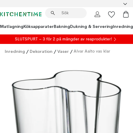
Matlagning
Köksapparater
Bakning
Dukning & Servering
Inredning
SLUTSPURT – 3 för 2 på mängder av reaprodukter!
Inredning
/
Dekoration
/
Vaser
/
Alvar Aalto vas klar