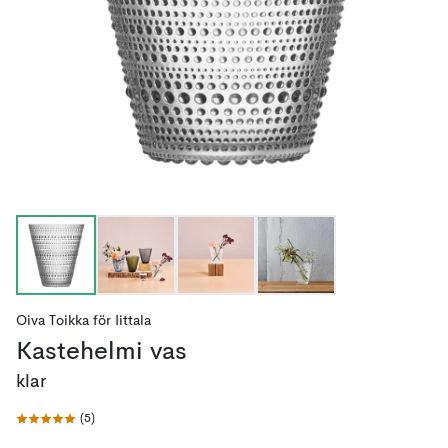
Oiva Toikka
för
Iittala
Kastehelmi vas
klar
(
5
)