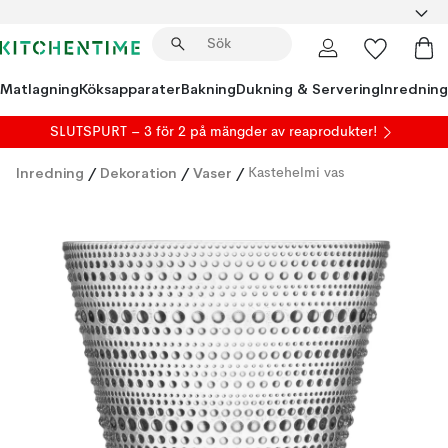
Matlagning
Köksapparater
Bakning
Dukning & Servering
Inredning
SLUTSPURT – 3 för 2 på mängder av reaprodukter!
Inredning
/
Dekoration
/
Vaser
/
Kastehelmi vas