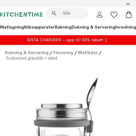
Matlagning
Köksapparater
Bakning
Dukning & Servering
Inredning
SISTA CHANSEN – upp till 50% rabatt
Dukning & Servering
/
Förvaring
/
Matlådor
/
Frukostset glasskål + sked