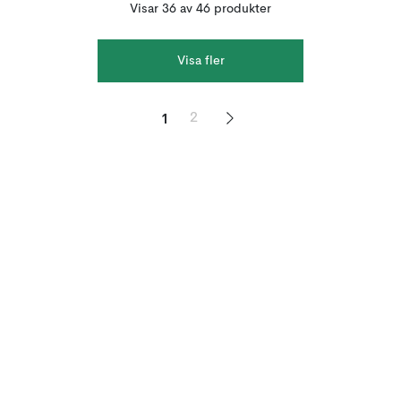
Visar 36 av 46 produkter
Visa fler
1
2