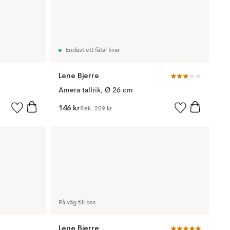
Endast ett fåtal kvar
Lene Bjerre
Amera tallrik, Ø 26 cm
146 kr
Rek.
209 kr
På väg till oss
Lene Bjerre