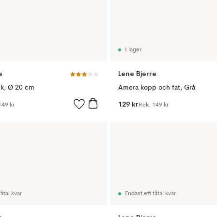
I lager
e
Lene Bjerre
ik, Ø 20 cm
Amera kopp och fat, Grå
129 kr
149 kr
Rek.
149 kr
åtal kvar
Endast ett fåtal kvar