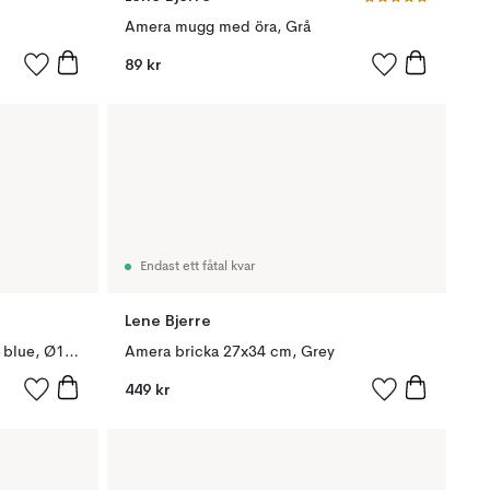
Amera mugg med öra, Grå
89 kr
Endast ett fåtal kvar
Lene Bjerre
Amera förvaringsburk med lock blue, Ø13,5 cm
Amera bricka 27x34 cm, Grey
449 kr