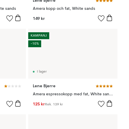
Lene Bjerre
te sands
Amera kopp och fat, White sands
149 kr
KAMPANJ
-10%
I lager
Lene Bjerre
Amera espressokopp med fat, White sands
125 kr
Rek.
139 kr