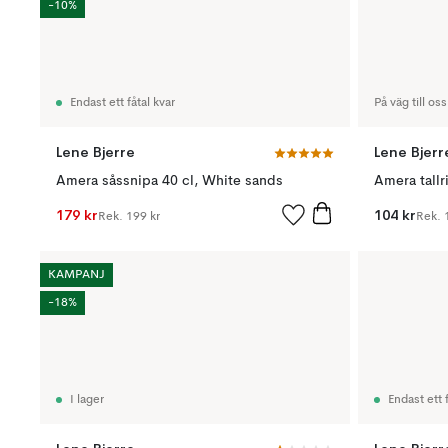
-10%
Endast ett fåtal kvar
På väg till oss
Lene Bjerre
Lene Bjerr
Amera såssnipa 40 cl, White sands
Amera tallr
179 kr
104 kr
Rek.
199 kr
Rek.
KAMPANJ
-18%
I lager
Endast ett f