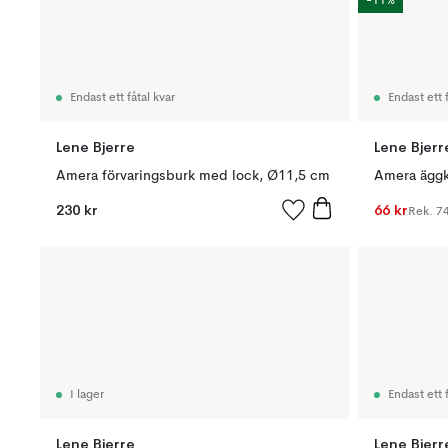
-11%
Endast ett fåtal kvar
Endast ett f
Lene Bjerre
Lene Bjerr
Amera förvaringsburk med lock, Ø11,5 cm
Amera äggk
230 kr
66 kr
Rek.
74
I lager
Endast ett f
Lene Bjerre
Lene Bjerr