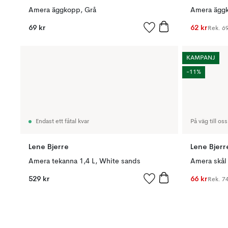
Amera äggkopp, Grå
Amera äggk
69 kr
62 kr
Rek.
69
KAMPANJ
-11%
Endast ett fåtal kvar
På väg till oss
Lene Bjerre
Lene Bjerr
Amera tekanna 1,4 L, White sands
Amera skål
529 kr
66 kr
Rek.
74