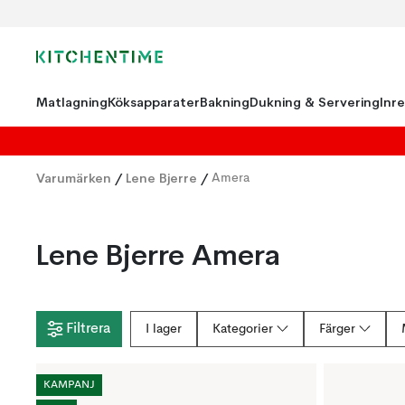
Matlagning
Köksapparater
Bakning
Dukning & Servering
Inr
Varumärken
/
Lene Bjerre
/
Amera
Lene Bjerre Amera
Filtrera
I lager
Kategorier
Färger
KAMPANJ