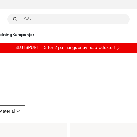
edning
Kampanjer
SLUTSPURT – 3 för 2 på mängder av reaprodukter!
Material