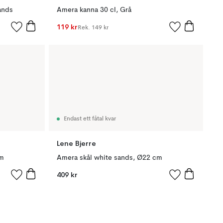
ands
Amera kanna 30 cl, Grå
119 kr
Rek.
149 kr
Endast ett fåtal kvar
Lene Bjerre
cm
Amera skål white sands, Ø22 cm
409 kr