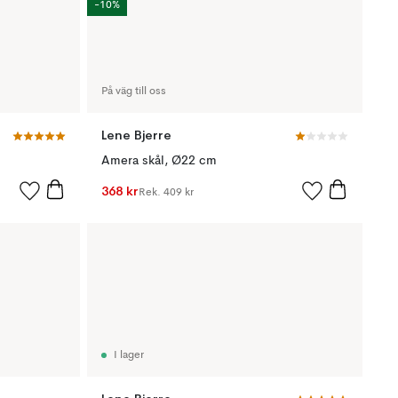
-10%
På väg till oss
Lene Bjerre
Amera skål, Ø22 cm
368 kr
Rek.
409 kr
I lager