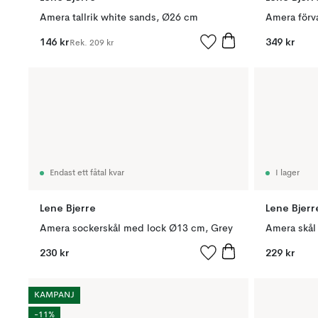
Amera tallrik white sands, Ø26 cm
146 kr
349 kr
Rek.
209 kr
Endast ett fåtal kvar
I lager
Lene Bjerre
Lene Bjerr
Amera sockerskål med lock Ø13 cm, Grey
Amera skål
230 kr
229 kr
KAMPANJ
-11%