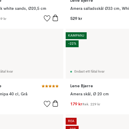
e
Lene Bjerre
ik white sands, Ø20,5 cm
Amera salladsskål Ø33 cm, Whi
529 kr
9 kr
KAMPANJ
-22%
åtal kvar
Endast ett fåtal kvar
e
Lene Bjerre
nipa 40 cl, Grå
Amera skål, Ø 20 cm
179 kr
Rek.
229 kr
REA