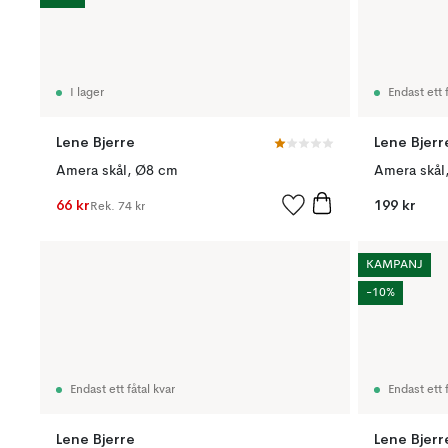
I lager
Endast ett f
Lene Bjerre
Lene Bjerr
Amera skål, Ø8 cm
Amera skål
66 kr
199 kr
Rek.
74 kr
KAMPANJ
-10%
Endast ett fåtal kvar
Endast ett f
Lene Bjerre
Lene Bjerr