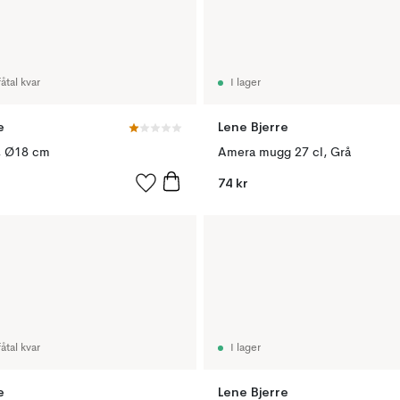
åtal kvar
I lager
e
Lene Bjerre
, Ø18 cm
Amera mugg 27 cl, Grå
74 kr
åtal kvar
I lager
e
Lene Bjerre