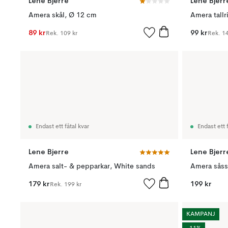
Lene Bjerre
Lene Bjerr
Amera skål, Ø 12 cm
Amera tallr
89 kr
99 kr
Rek.
109 kr
Rek.
14
Endast ett fåtal kvar
Endast ett f
Lene Bjerre
Lene Bjerr
Amera salt- & pepparkar, White sands
Amera såss
179 kr
199 kr
Rek.
199 kr
KAMPANJ