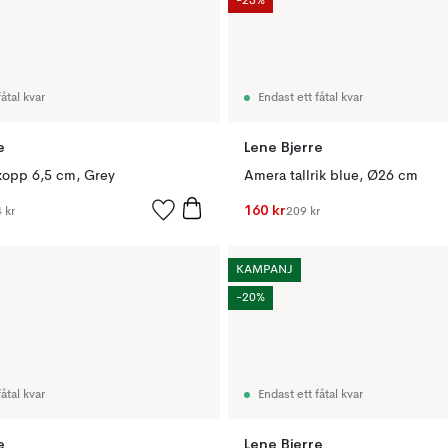
-23%
åtal kvar
Endast ett fåtal kvar
e
Lene Bjerre
opp 6,5 cm, Grey
Amera tallrik blue, Ø26 cm
160 kr
 kr
209 kr
KAMPANJ
-20%
åtal kvar
Endast ett fåtal kvar
e
Lene Bjerre