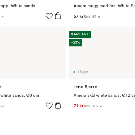
opp, White sands
Amera mugg med öra, White S
67 kr
 kr
Rek.
89 kr
KAMPANJ
-35%
I lager
e
Lene Bjerre
 white sands, Ø8 cm
Amera skål white sands, Ø12 
71 kr
 kr
Rek.
109 kr