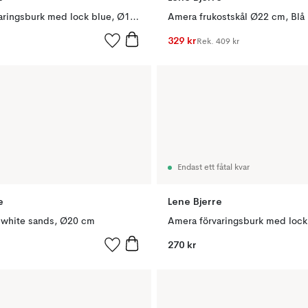
Amera förvaringsburk med lock blue, Ø12 cm
Amera frukostskål Ø22 cm, Blå
329 kr
Rek.
409 kr
Endast ett fåtal kvar
e
Lene Bjerre
 white sands, Ø20 cm
270 kr