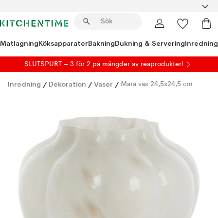
Matlagning
Köksapparater
Bakning
Dukning & Servering
Inredning
SLUTSPURT – 3 för 2 på mängder av reaprodukter!
Inredning
/
Dekoration
/
Vaser
/
Mara vas 24,5x24,5 cm