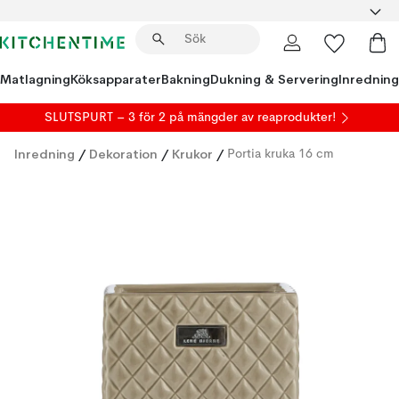
Matlagning
Köksapparater
Bakning
Dukning & Servering
Inredning
SLUTSPURT – 3 för 2 på mängder av reaprodukter!
Inredning
/
Dekoration
/
Krukor
/
Portia kruka 16 cm