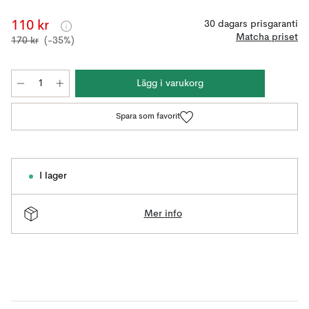
110 kr
30 dagars prisgaranti
Matcha priset
170 kr
(-35%)
Lägg i varukorg
Spara som favorit
I lager
Mer info