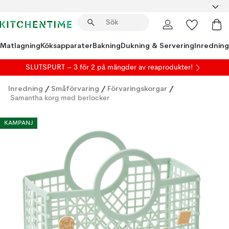
Matlagning
Köksapparater
Bakning
Dukning & Servering
Inredning
SLUTSPURT – 3 för 2 på mängder av reaprodukter!
Inredning
/
Småförvaring
/
Förvaringskorgar
/
Samantha korg med berlocker
KAMPANJ