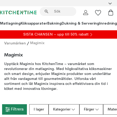
Matlagning
Köksapparater
Bakning
Dukning & Servering
Inredning
SISTA CHANSEN – upp till 50% rabatt
Varumärken
/
Magimix
Magimix
Upptäck Magimix hos KitchenTime – varumärket som
revolutionerar din matlagning. Med högkvalitativa köksmaskiner
och smart design, erbjuder Magimix produkter som underlättar
allt från vardagsmat till gourmetmåltider. Utforska vårt
sortiment och låt Magimix inspirera och effektivisera din tid i
köket med innovativa lösningar.
Filtrera
I lager
Kategorier
Färger
Mater