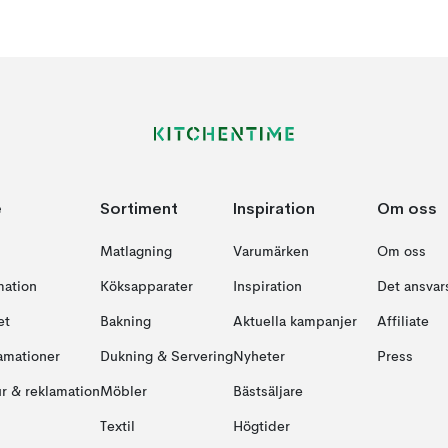
e
Sortiment
Inspiration
Om oss
Matlagning
Varumärken
Om oss
mation
Köksapparater
Inspiration
Det ansvars
et
Bakning
Aktuella kampanjer
Affiliate
amationer
Dukning & Servering
Nyheter
Press
ur & reklamation
Möbler
Bästsäljare
Textil
Högtider