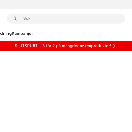
edning
Kampanjer
SLUTSPURT – 3 för 2 på mängder av reaprodukter!