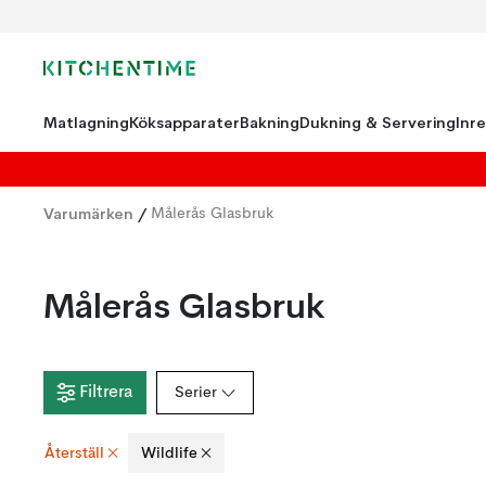
Matlagning
Köksapparater
Bakning
Dukning & Servering
Inr
Varumärken
/
Målerås Glasbruk
Målerås Glasbruk
Filtrera
Serier
Återställ
Wildlife